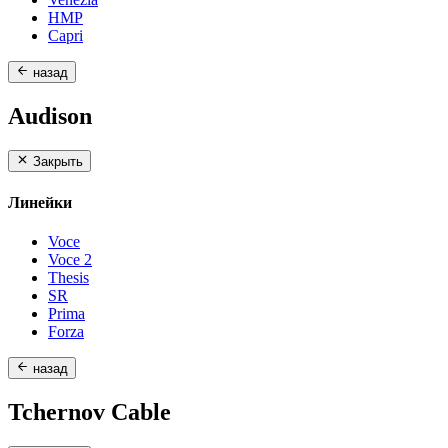
HMP
Capri
назад
Audison
Закрыть
Линейки
Voce
Voce 2
Thesis
SR
Prima
Forza
назад
Tchernov Cable