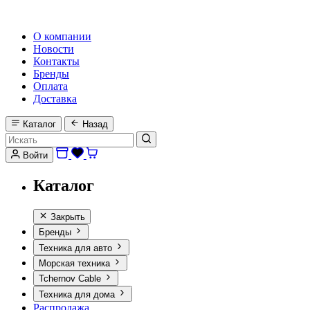
HI-FI, MARINE & CAR AUDIO WORLDWIDE
О компании
Новости
Контакты
Бренды
Оплата
Доставка
Каталог
Назад
Войти
Каталог
Закрыть
Бренды
Техника для авто
Морская техника
Tchernov Cable
Техника для дома
Распродажа