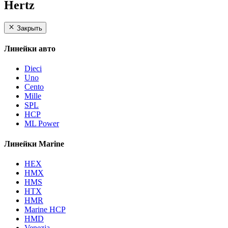
Hertz
Закрыть
Линейки авто
Dieci
Uno
Cento
Mille
SPL
HCP
ML Power
Линейки Marine
HEX
HMX
HMS
HTX
HMR
Marine HCP
HMD
Venezia