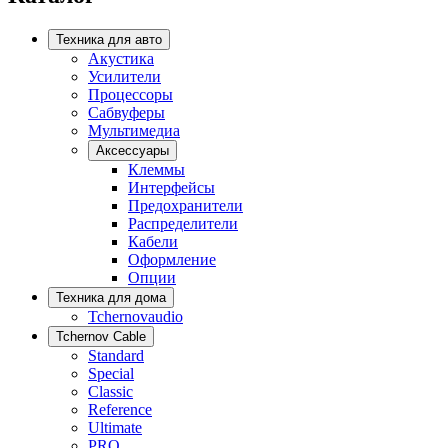
Техника для авто
Акустика
Усилители
Процессоры
Сабвуферы
Мультимедиа
Аксессуары
Клеммы
Интерфейсы
Предохранители
Распределители
Кабели
Оформление
Опции
Техника для дома
Tchernovaudio
Tchernov Cable
Standard
Special
Classic
Reference
Ultimate
PRO