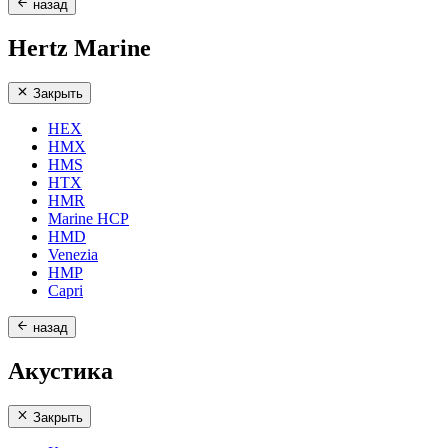
назад
Hertz Marine
Закрыть
HEX
HMX
HMS
HTX
HMR
Marine HCP
HMD
Venezia
HMP
Capri
назад
Акустика
Закрыть