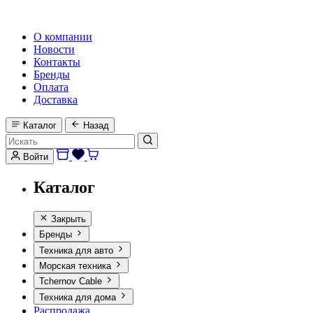
HI-FI, MARINE & CAR AUDIO WORLDWIDE
О компании
Новости
Контакты
Бренды
Оплата
Доставка
Каталог
Назад
Войти
Каталог
Закрыть
Бренды
Техника для авто
Морская техника
Tchernov Cable
Техника для дома
Распродажа