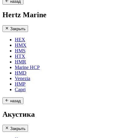
назад
Hertz Marine
Закрыть
HEX
HMX
HMS
HTX
HMR
Marine HCP
HMD
Venezia
HMP
Capri
назад
Акустика
Закрыть