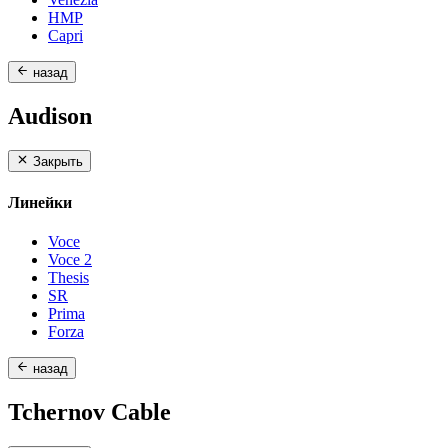
HMP
Capri
назад
Audison
Закрыть
Линейки
Voce
Voce 2
Thesis
SR
Prima
Forza
назад
Tchernov Cable