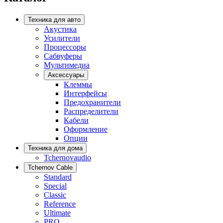
Техника для авто
Акустика
Усилители
Процессоры
Сабвуферы
Мультимедиа
Аксессуары
Клеммы
Интерфейсы
Предохранители
Распределители
Кабели
Оформление
Опции
Техника для дома
Tchernovaudio
Tchernov Cable
Standard
Special
Classic
Reference
Ultimate
PRO