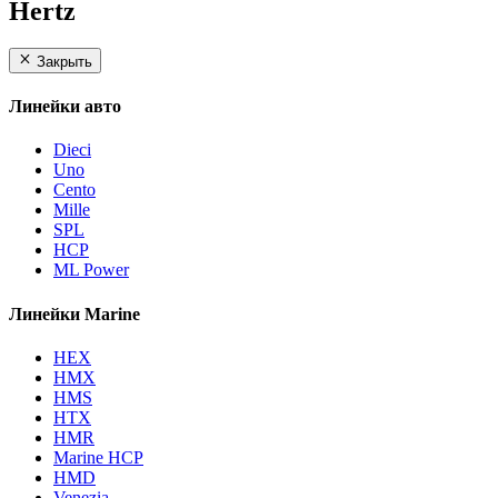
Hertz
Закрыть
Линейки авто
Dieci
Uno
Cento
Mille
SPL
HCP
ML Power
Линейки Marine
HEX
HMX
HMS
HTX
HMR
Marine HCP
HMD
Venezia