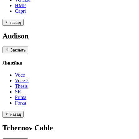
HMP
Capri
назад
Audison
Закрыть
Линейки
Voce
Voce 2
Thesis
SR
Prima
Forza
назад
Tchernov Cable