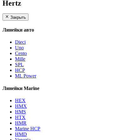
Hertz
Закрыть
Линейки авто
Dieci
Uno
Cento
Mille
SPL
HCP
ML Power
Линейки Marine
HEX
HMX
HMS
HTX
HMR
Marine HCP
HMD
Venezia