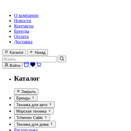
HI-FI, MARINE & CAR AUDIO WORLDWIDE
О компании
Новости
Контакты
Бренды
Оплата
Доставка
Каталог
Назад
Войти
Каталог
Закрыть
Бренды
Техника для авто
Морская техника
Tchernov Cable
Техника для дома
Распродажа