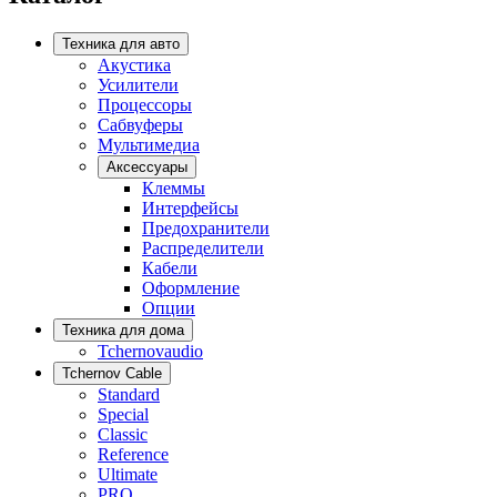
Техника для авто
Акустика
Усилители
Процессоры
Сабвуферы
Мультимедиа
Аксессуары
Клеммы
Интерфейсы
Предохранители
Распределители
Кабели
Оформление
Опции
Техника для дома
Tchernovaudio
Tchernov Cable
Standard
Special
Classic
Reference
Ultimate
PRO