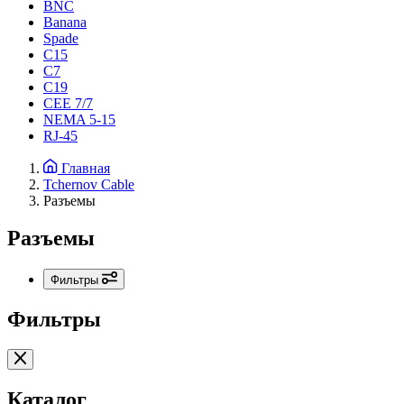
BNC
Banana
Spade
C15
С7
C19
CEE 7/7
NEMA 5-15
RJ-45
Главная
Tchernov Cable
Разъемы
Разъемы
Фильтры
Фильтры
Каталог