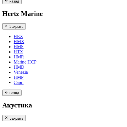
назад
Hertz Marine
Закрыть
HEX
HMX
HMS
HTX
HMR
Marine HCP
HMD
Venezia
HMP
Capri
назад
Акустика
Закрыть