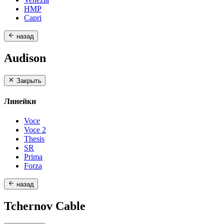
HMP
Capri
назад
Audison
Закрыть
Линейки
Voce
Voce 2
Thesis
SR
Prima
Forza
назад
Tchernov Cable