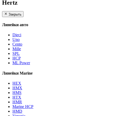
Hertz
Закрыть
Линейки авто
Dieci
Uno
Cento
Mille
SPL
HCP
ML Power
Линейки Marine
HEX
HMX
HMS
HTX
HMR
Marine HCP
HMD
Venezia