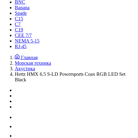
BNC
Banana
Spade
C15
С7
C19
CEE 7/7
NEMA 5-15
RJ-45
Главная
Морская техника
Акустика
Hertz HMX 6.5 S-LD Powersports Coax RGB LED Set
Black