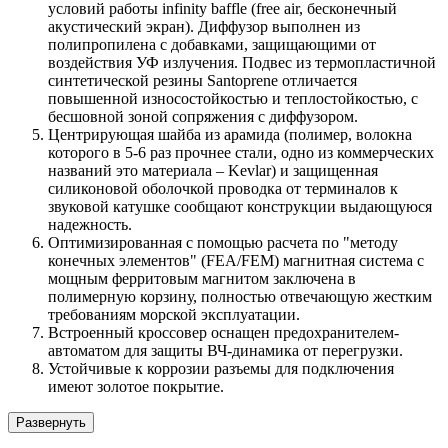
условий работы infinity baffle (free air, бесконечный
акустический экран). Диффузор выполнен из
полипропилена с добавками, защищающими от
воздействия УФ излучения. Подвес из термопластичной
синтетической резины Santoprene отличается
повышенной износостойкостью и теплостойкостью, с
бесшовной зоной сопряжения с диффузором.
Центрирующая шайба из арамида (полимер, волокна
которого в 5-6 раз прочнее стали, одно из коммерческих
названий это материала – Kevlar) и защищенная
силиконовой оболочкой проводка от терминалов к
звуковой катушке сообщают конструкции выдающуюся
надежность.
Оптимизированная с помощью расчета по "методу
конечных элементов" (FEA/FEM) магнитная система с
мощным ферритовым магнитом заключена в
полимерную корзину, полностью отвечающую жестким
требованиям морской эксплуатации.
Встроенный кроссовер оснащен предохранителем-
автоматом для защиты ВЧ-динамика от перегрузки.
Устойчивые к коррозии разъемы для подключения
имеют золотое покрытие.
Развернуть