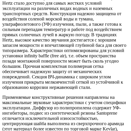
Hertz стало доступно для самых жестких условий
эксплуатации на различных видах водных и наземных
транспортных средств. Конструкция надежно защищена от
воздействия соленой морской воды и тумана,
ультрафиолетового (УФ) излучения, пыли, а также готова к
сильным перепадам температур и работе под воздействием
прямых солнечных лучей в жаркую погоду. В традициях
Hertz, высокое качество звучания достигается с хорошим
запасом мощности и впечатляющей глубиной баса для своего
типоразмера. Характеристики оптимизированы для условий
установки infinity baffle (free air), т.е. объем пространства
позади монтажной поверхности может быть сколь угодно
большим. Прочная комплектная полимерная сетка
обеспечивает надежную защиту от механических
повреждений. Секция ВЧ-динамика с широким углом
излучения прикрыта мелкоячеистой сеткой из устойчивой к
образованию коррозии нержавеющей стали.
Применяемые конструктивные решения направлены на
максимальные звуковые характеристики с учетом специфики
эксплуатации. Диффузор из полипропилена содержит УФ-
ингибиторы, подвес из синтетической резины Santoprene
отличается исключительной износостойкостью,
центрирующая шайба выполнена из сверхпрочного арамида
(этот материал более известен по торговой марке Kevlar),