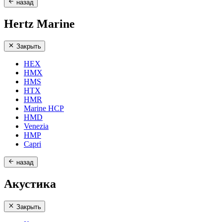
назад
Hertz Marine
Закрыть
HEX
HMX
HMS
HTX
HMR
Marine HCP
HMD
Venezia
HMP
Capri
назад
Акустика
Закрыть