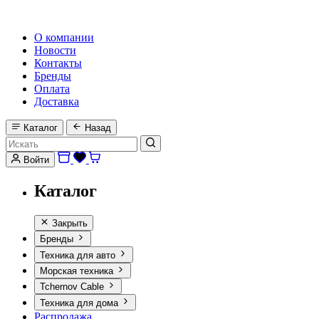
HI-FI, MARINE & CAR AUDIO WORLDWIDE
О компании
Новости
Контакты
Бренды
Оплата
Доставка
Каталог
Назад
Войти
Каталог
Закрыть
Бренды
Техника для авто
Морская техника
Tchernov Cable
Техника для дома
Распродажа