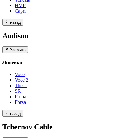
HMP
Capri
назад
Audison
Закрыть
Линейки
Voce
Voce 2
Thesis
SR
Prima
Forza
назад
Tchernov Cable