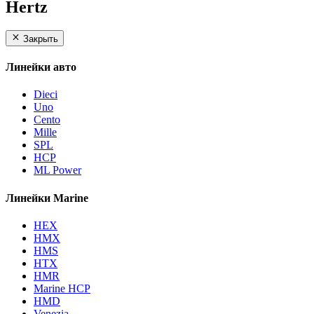
Hertz
Закрыть
Линейки авто
Dieci
Uno
Cento
Mille
SPL
HCP
ML Power
Линейки Marine
HEX
HMX
HMS
HTX
HMR
Marine HCP
HMD
Venezia