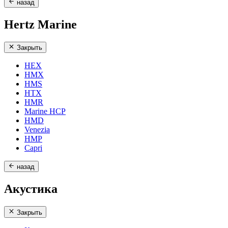
назад
Hertz Marine
Закрыть
HEX
HMX
HMS
HTX
HMR
Marine HCP
HMD
Venezia
HMP
Capri
назад
Акустика
Закрыть