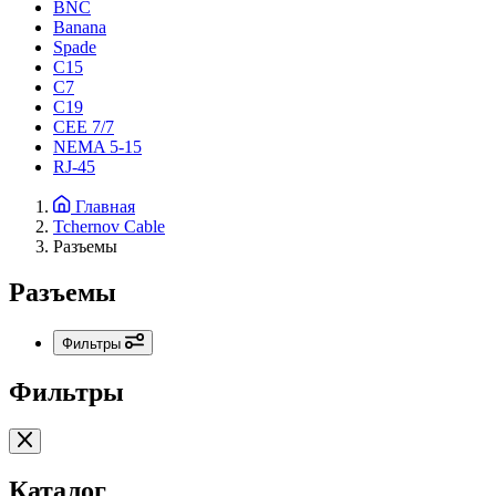
BNC
Banana
Spade
C15
С7
C19
CEE 7/7
NEMA 5-15
RJ-45
Главная
Tchernov Cable
Разъемы
Разъемы
Фильтры
Фильтры
Каталог