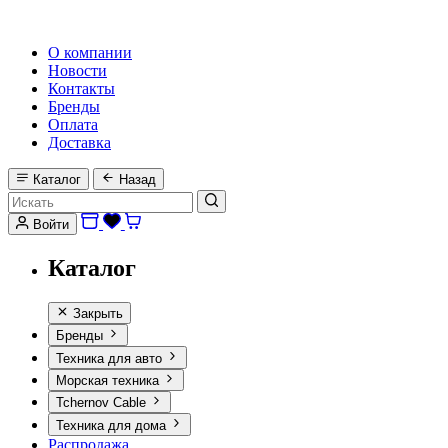
HI-FI, MARINE & CAR AUDIO WORLDWIDE
О компании
Новости
Контакты
Бренды
Оплата
Доставка
Каталог
Назад
Войти
Каталог
Закрыть
Бренды
Техника для авто
Морская техника
Tchernov Cable
Техника для дома
Распродажа