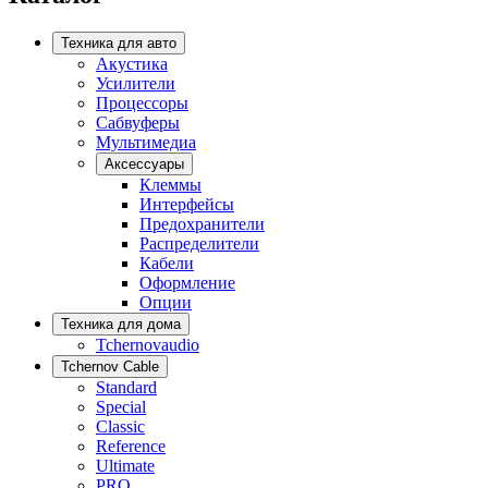
Техника для авто
Акустика
Усилители
Процессоры
Сабвуферы
Мультимедиа
Аксессуары
Клеммы
Интерфейсы
Предохранители
Распределители
Кабели
Оформление
Опции
Техника для дома
Tchernovaudio
Tchernov Cable
Standard
Special
Classic
Reference
Ultimate
PRO