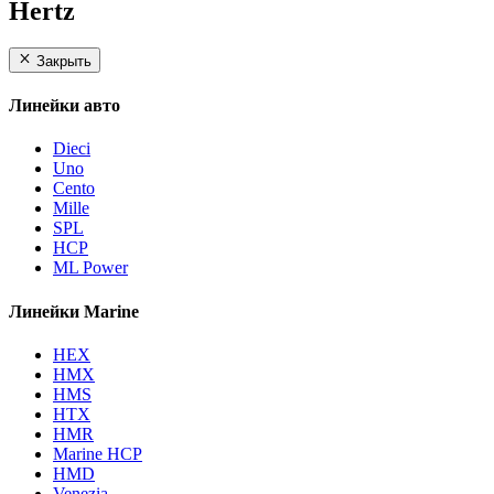
Hertz
Закрыть
Линейки авто
Dieci
Uno
Cento
Mille
SPL
HCP
ML Power
Линейки Marine
HEX
HMX
HMS
HTX
HMR
Marine HCP
HMD
Venezia