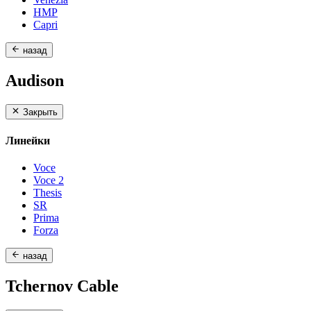
HMP
Capri
назад
Audison
Закрыть
Линейки
Voce
Voce 2
Thesis
SR
Prima
Forza
назад
Tchernov Cable