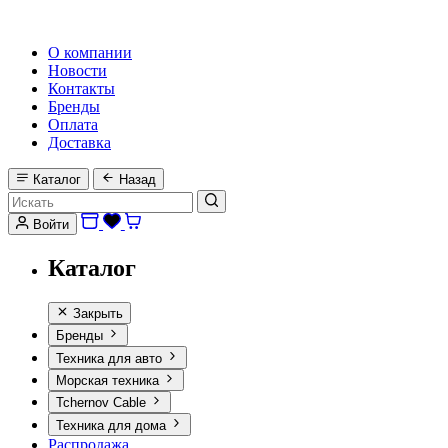
HI-FI, MARINE & CAR AUDIO WORLDWIDE
О компании
Новости
Контакты
Бренды
Оплата
Доставка
Каталог
Назад
Войти
Каталог
Закрыть
Бренды
Техника для авто
Морская техника
Tchernov Cable
Техника для дома
Распродажа