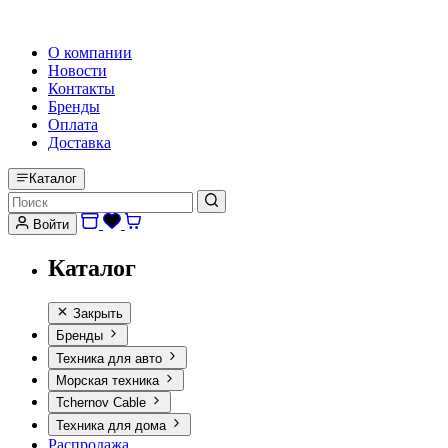
HI-FI, MARINE & CAR AUDIO WORLDWIDE
О компании
Новости
Контакты
Бренды
Оплата
Доставка
Каталог
Войти
Каталог
Закрыть
Бренды
Техника для авто
Морская техника
Tchernov Cable
Техника для дома
Распродажа