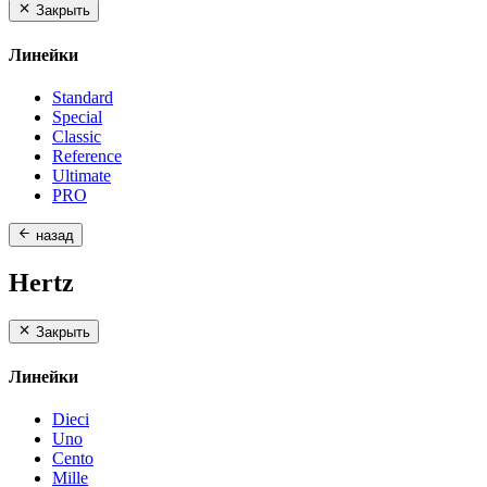
Закрыть
Линейки
Standard
Special
Classic
Reference
Ultimate
PRO
назад
Hertz
Закрыть
Линейки
Dieci
Uno
Cento
Mille