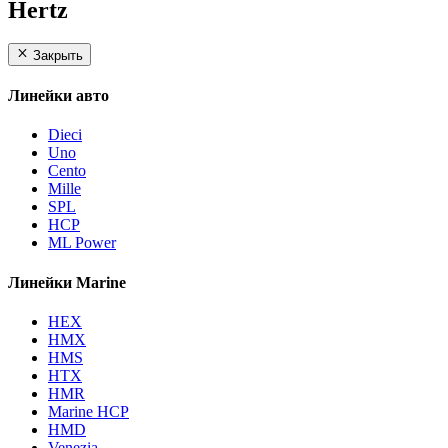
Hertz
Закрыть
Линейки авто
Dieci
Uno
Cento
Mille
SPL
HCP
ML Power
Линейки Marine
HEX
HMX
HMS
HTX
HMR
Marine HCP
HMD
Venezia