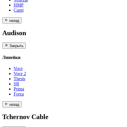
HMP
Capri
назад
Audison
Закрыть
Линейки
Voce
Voce 2
Thesis
SR
Prima
Forza
назад
Tchernov Cable