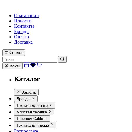
HI-FI, MARINE & CAR AUDIO WORLDWIDE
О компании
Новости
Контакты
Бренды
Оплата
Доставка
Каталог
Войти
Каталог
Закрыть
Бренды
Техника для авто
Морская техника
Tchernov Cable
Техника для дома
Распродажа