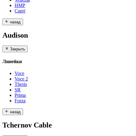
HMP
Capri
назад
Audison
Закрыть
Линейки
Voce
Voce 2
Thesis
SR
Prima
Forza
назад
Tchernov Cable