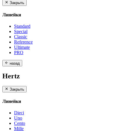
Закрыть
Линейки
Standard
Special
Classic
Reference
Ultimate
PRO
назад
Hertz
Закрыть
Линейки
Dieci
Uno
Cento
Mille