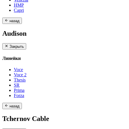
HMP
Capri
назад
Audison
Закрыть
Линейки
Voce
Voce 2
Thesis
SR
Prima
Forza
назад
Tchernov Cable