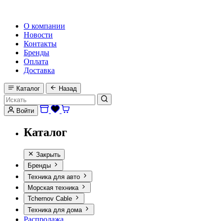
HI-FI, MARINE & CAR AUDIO WORLDWIDE
О компании
Новости
Контакты
Бренды
Оплата
Доставка
Каталог
Назад
Войти
Каталог
Закрыть
Бренды
Техника для авто
Морская техника
Tchernov Cable
Техника для дома
Распродажа