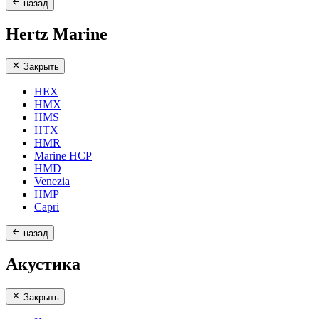
назад
Hertz Marine
Закрыть
HEX
HMX
HMS
HTX
HMR
Marine HCP
HMD
Venezia
HMP
Capri
назад
Акустика
Закрыть