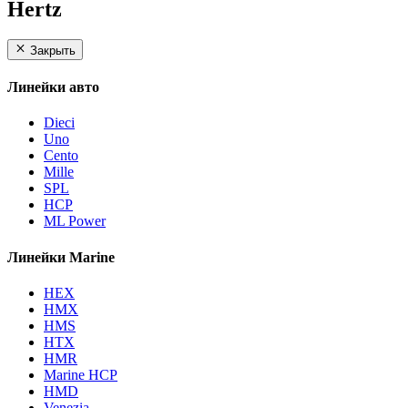
Hertz
Закрыть
Линейки авто
Dieci
Uno
Cento
Mille
SPL
HCP
ML Power
Линейки Marine
HEX
HMX
HMS
HTX
HMR
Marine HCP
HMD
Venezia