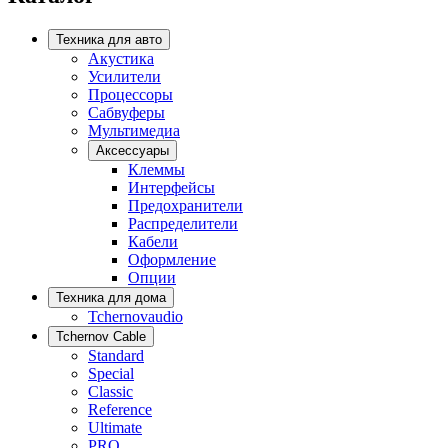
Техника для авто
Акустика
Усилители
Процессоры
Сабвуферы
Мультимедиа
Аксессуары
Клеммы
Интерфейсы
Предохранители
Распределители
Кабели
Оформление
Опции
Техника для дома
Tchernovaudio
Tchernov Cable
Standard
Special
Classic
Reference
Ultimate
PRO