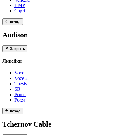
HMP
Capri
назад
Audison
Закрыть
Линейки
Voce
Voce 2
Thesis
SR
Prima
Forza
назад
Tchernov Cable