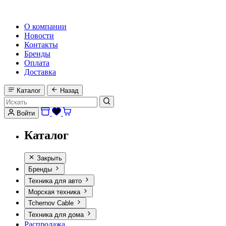
HI-FI, MARINE & CAR AUDIO WORLDWIDE
О компании
Новости
Контакты
Бренды
Оплата
Доставка
Каталог
Назад
Войти
Каталог
Закрыть
Бренды
Техника для авто
Морская техника
Tchernov Cable
Техника для дома
Распродажа