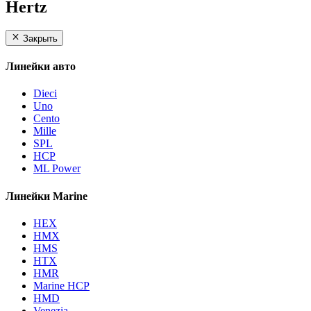
Hertz
Закрыть
Линейки авто
Dieci
Uno
Cento
Mille
SPL
HCP
ML Power
Линейки Marine
HEX
HMX
HMS
HTX
HMR
Marine HCP
HMD
Venezia