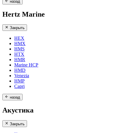
назад
Hertz Marine
Закрыть
HEX
HMX
HMS
HTX
HMR
Marine HCP
HMD
Venezia
HMP
Capri
назад
Акустика
Закрыть