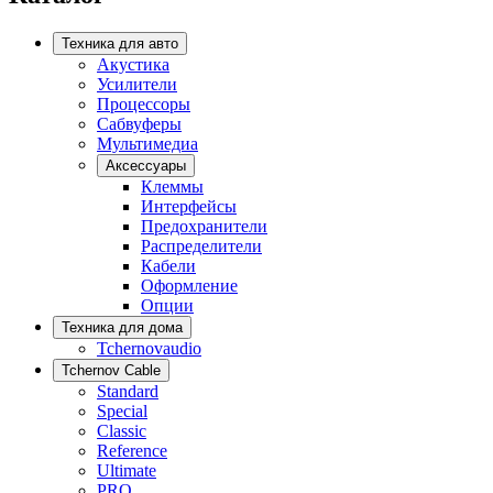
Техника для авто
Акустика
Усилители
Процессоры
Сабвуферы
Мультимедиа
Аксессуары
Клеммы
Интерфейсы
Предохранители
Распределители
Кабели
Оформление
Опции
Техника для дома
Tchernovaudio
Tchernov Cable
Standard
Special
Classic
Reference
Ultimate
PRO