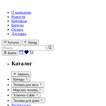
HI-FI, MARINE & CAR AUDIO WORLDWIDE
О компании
Новости
Контакты
Бренды
Оплата
Доставка
Каталог
Назад
Войти
Каталог
Закрыть
Бренды
Техника для авто
Морская техника
Tchernov Cable
Техника для дома
Распродажа