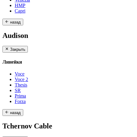
HMP
Capri
назад
Audison
Закрыть
Линейки
Voce
Voce 2
Thesis
SR
Prima
Forza
назад
Tchernov Cable