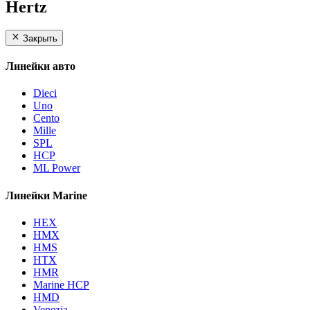
Hertz
Закрыть
Линейки авто
Dieci
Uno
Cento
Mille
SPL
HCP
ML Power
Линейки Marine
HEX
HMX
HMS
HTX
HMR
Marine HCP
HMD
Venezia