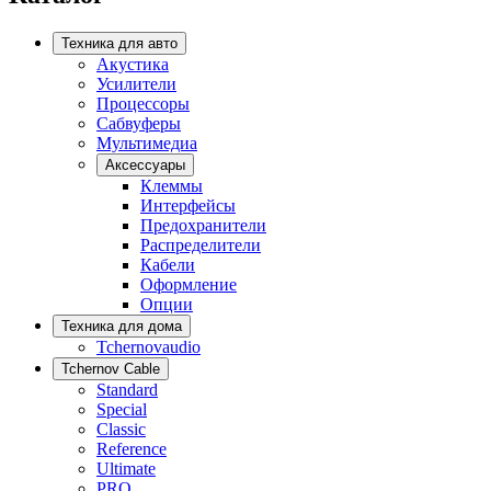
Техника для авто
Акустика
Усилители
Процессоры
Сабвуферы
Мультимедиа
Аксессуары
Клеммы
Интерфейсы
Предохранители
Распределители
Кабели
Оформление
Опции
Техника для дома
Tchernovaudio
Tchernov Cable
Standard
Special
Classic
Reference
Ultimate
PRO