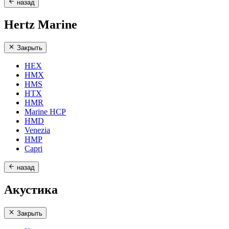
назад
Hertz Marine
Закрыть
HEX
HMX
HMS
HTX
HMR
Marine HCP
HMD
Venezia
HMP
Capri
назад
Акустика
Закрыть