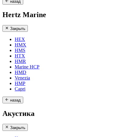
назад
Hertz Marine
Закрыть
HEX
HMX
HMS
HTX
HMR
Marine HCP
HMD
Venezia
HMP
Capri
назад
Акустика
Закрыть