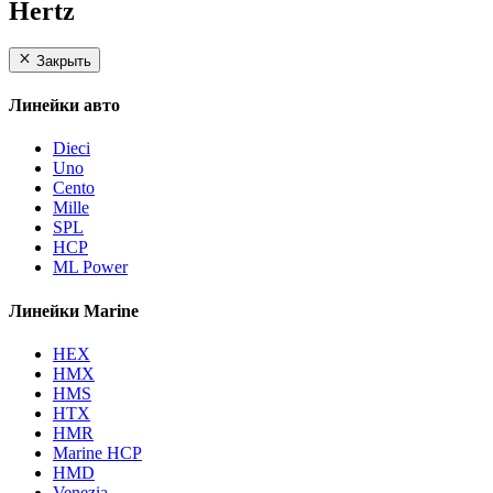
Hertz
Закрыть
Линейки авто
Dieci
Uno
Cento
Mille
SPL
HCP
ML Power
Линейки Marine
HEX
HMX
HMS
HTX
HMR
Marine HCP
HMD
Venezia