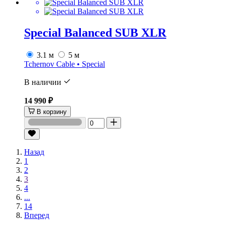
Special Balanced SUB XLR
3.1 м
5 м
Tchernov Cable • Special
В наличии
14 990 ₽
В корзину
Назад
1
2
3
4
...
14
Вперед