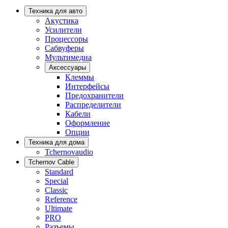
Техника для авто
Акустика
Усилители
Процессоры
Сабвуферы
Мультимедиа
Аксессуары
Клеммы
Интерфейсы
Предохранители
Распределители
Кабели
Оформление
Опции
Техника для дома
Tchernovaudio
Tchernov Cable
Standard
Special
Classic
Reference
Ultimate
PRO
Разъемы