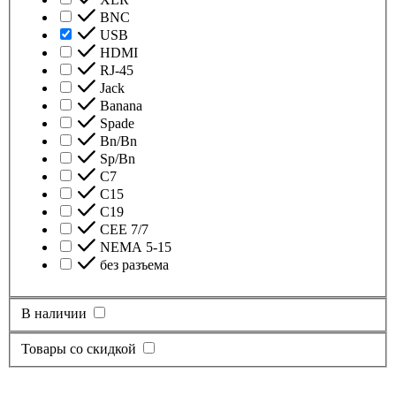
BNC
USB
HDMI
RJ-45
Jack
Banana
Spade
Bn/Bn
Sp/Bn
С7
C15
C19
CEE 7/7
NEMA 5-15
без разъема
В наличии
Товары со скидкой