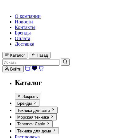
HI-FI, MARINE & CAR AUDIO WORLDWIDE
О компании
Новости
Контакты
Бренды
Оплата
Доставка
Каталог
Назад
Войти
Каталог
Закрыть
Бренды
Техника для авто
Морская техника
Tchernov Cable
Техника для дома
Распродажа