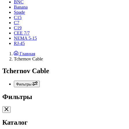
BNC
Banana
Spade
C15
С7
C19
CEE 7/7
NEMA 5-15
RJ-45
Главная
Tchernov Cable
Tchernov Cable
Фильтры
Фильтры
Каталог