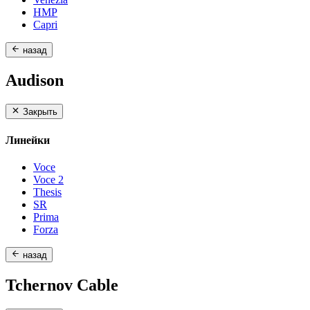
HMP
Capri
назад
Audison
Закрыть
Линейки
Voce
Voce 2
Thesis
SR
Prima
Forza
назад
Tchernov Cable