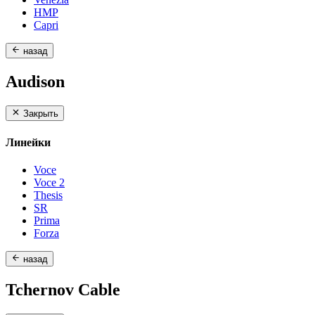
HMP
Capri
назад
Audison
Закрыть
Линейки
Voce
Voce 2
Thesis
SR
Prima
Forza
назад
Tchernov Cable