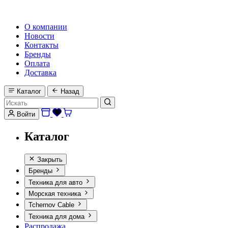
HI-FI, MARINE & CAR AUDIO WORLDWIDE
О компании
Новости
Контакты
Бренды
Оплата
Доставка
Каталог
Назад
Войти
Каталог
Закрыть
Бренды
Техника для авто
Морская техника
Tchernov Cable
Техника для дома
Распродажа