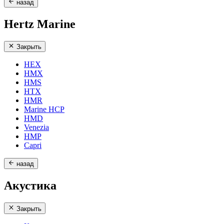
назад
Hertz Marine
Закрыть
HEX
HMX
HMS
HTX
HMR
Marine HCP
HMD
Venezia
HMP
Capri
назад
Акустика
Закрыть