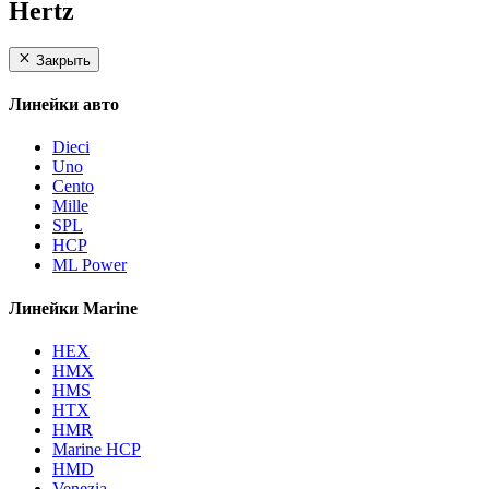
Hertz
Закрыть
Линейки авто
Dieci
Uno
Cento
Mille
SPL
HCP
ML Power
Линейки Marine
HEX
HMX
HMS
HTX
HMR
Marine HCP
HMD
Venezia