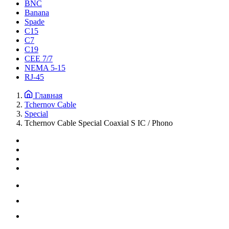
BNC
Banana
Spade
C15
С7
C19
CEE 7/7
NEMA 5-15
RJ-45
Главная
Tchernov Cable
Special
Tchernov Cable Special Coaxial S IC / Phono