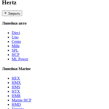
Hertz
Закрыть
Линейки авто
Dieci
Uno
Cento
Mille
SPL
HCP
ML Power
Линейки Marine
HEX
HMX
HMS
HTX
HMR
Marine HCP
HMD
Venezia