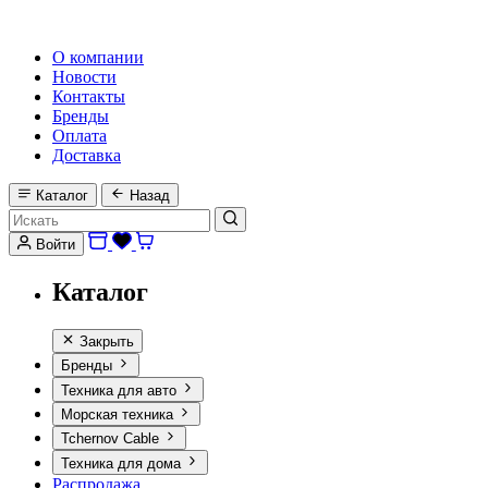
HI-FI, MARINE & CAR AUDIO WORLDWIDE
О компании
Новости
Контакты
Бренды
Оплата
Доставка
Каталог
Назад
Войти
Каталог
Закрыть
Бренды
Техника для авто
Морская техника
Tchernov Cable
Техника для дома
Распродажа