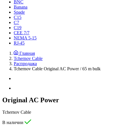
BNC
Banana
Spade
C15
С7
C19
CEE 7/7
NEMA 5-15
RJ-45
Главная
Tchernov Cable
Распродажа
Tchernov Cable Original AC Power / 65 m bulk
Original AC Power
Tchernov Cable
В наличии