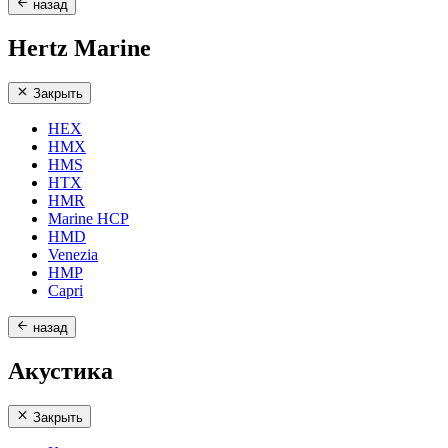
назад
Hertz Marine
Закрыть
HEX
HMX
HMS
HTX
HMR
Marine HCP
HMD
Venezia
HMP
Capri
назад
Акустика
Закрыть