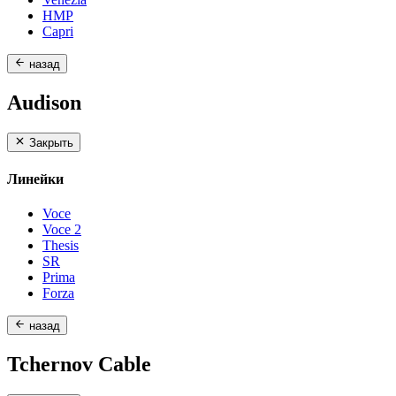
HMP
Capri
назад
Audison
Закрыть
Линейки
Voce
Voce 2
Thesis
SR
Prima
Forza
назад
Tchernov Cable