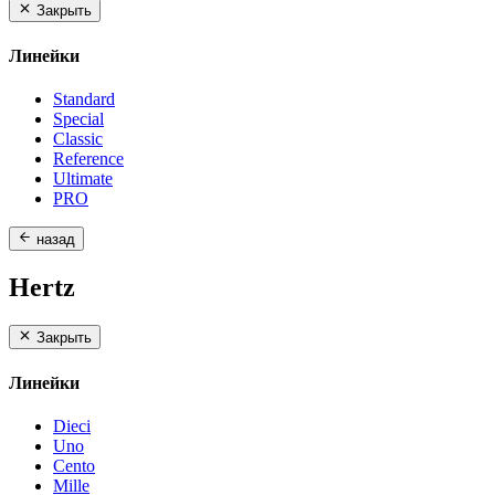
Закрыть
Линейки
Standard
Special
Classic
Reference
Ultimate
PRO
назад
Hertz
Закрыть
Линейки
Dieci
Uno
Cento
Mille