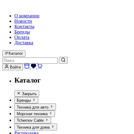
HI-FI, MARINE & CAR AUDIO WORLDWIDE
О компании
Новости
Контакты
Бренды
Оплата
Доставка
Каталог
Войти
Каталог
Закрыть
Бренды
Техника для авто
Морская техника
Tchernov Cable
Техника для дома
Распродажа