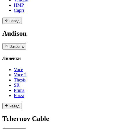
HMP
Capri
назад
Audison
Закрыть
Линейки
Voce
Voce 2
Thesis
SR
Prima
Forza
назад
Tchernov Cable