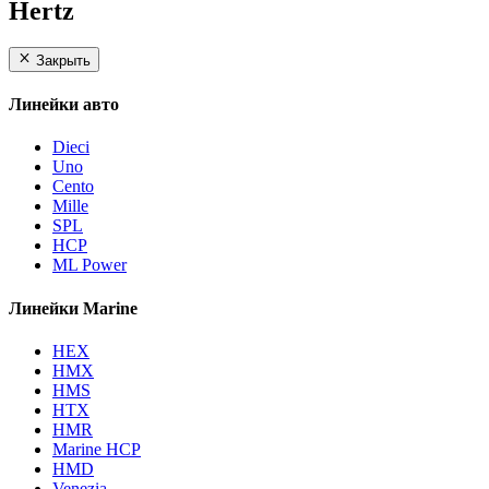
Hertz
Закрыть
Линейки авто
Dieci
Uno
Cento
Mille
SPL
HCP
ML Power
Линейки Marine
HEX
HMX
HMS
HTX
HMR
Marine HCP
HMD
Venezia