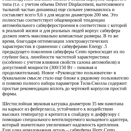
типа (т.е. с учетом объема Driver Displacement, вытесняемого
тыльной частью динамика) еще сильнее уменьшилось и
составляет всего 9,6 л для модели диаметром 200 мм. Это
полностью соответствует общемировой тенденции
автомобильного сабвуферостроения в соответствии с которой
в реальной жизни и для реальных людей корпус сабвуфера
должен иметь максимально компактные размеры. В то же
время, благодаря оптимизации электроакустических
характеристик в сравнении с сабвуферами Energy .5
предыдущего поколения сабвуферы Cento превосходят их по
глубине баса, линейности частотной характеристики
(особенно с учетом влияния свойств салона автомобиля) и
допустимой мощности (300/150 Вт – пиковая и
продолжительная). Новое «Руководство пользователя» в
буквальном смысле стало еще ближе к рядовому пользователю
и помимо полного набора параметров Тиля-Смолла содержит
простые рекомендации вплоть до чертежей корпусов простой
формы.
Шестислойная звуковая катушка диаметром 35 мм намотана
на каркасе из фибергласса, устойчивого к воздействию
высоких температур и крепится к спайдеру и диффузору с
помощью специального вентилируемого кольцевого адаптера,
который значительно увеличивает надежность крепления.
Еще одна немаловажная деталь – сабвуферы Hertz Cento