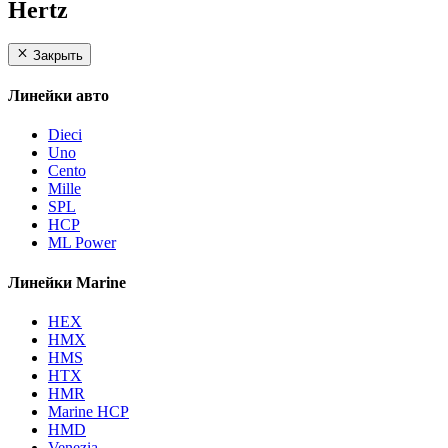
Hertz
Закрыть
Линейки авто
Dieci
Uno
Cento
Mille
SPL
HCP
ML Power
Линейки Marine
HEX
HMX
HMS
HTX
HMR
Marine HCP
HMD
Venezia