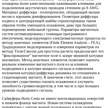
оснащены более качественными нажимными клеммами для
подключения акустических проводов сечением до 8 AWG.
Материал диффузора - полипропилен, обладающий малым
весом и хорошим демпфированием. Геометрия диффузора
подвеса и центрирующей шайбы спроектированы таким
образом чтобы уменьшить искажения, даже при больших
перемещениях мобильной группы. Параметры магнитных
систем оптимизированы с помощью программного
обеспечения, моделирующего электромагнитные процессы по
методу конечных элементов (Finite Element Analysis – FEA).
Традиционное моделирование и измерения параметров по
методу Тиля-Смолла для простоты расчета предполагают что
“фиксированное” магнитное поле в зазоре звуковой катушки
неизменно. Метод конечных элементов позволяет оценить
реальное изменение магнитного поля из-за влияния
подводимого к катушке мощного сигнала и изменения
положения катушки/диффузора динамика по отношению к
стационарному магниту. В конечном счете, этот анализ
позволяет существенно снизить искажения и улучшить
линейность громкоговорителя, в том числе и при больших
уровнях подводимого сигнала.
Сабвуферы Hertz Cento не имеют вентиляционных отверстий
в нижнем фланце магнита. Новая система охлаждения
разработана с учетом знаний полученных в ходе разработки