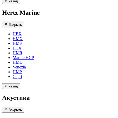
назад
Hertz Marine
Закрыть
HEX
HMX
HMS
HTX
HMR
Marine HCP
HMD
Venezia
HMP
Capri
назад
Акустика
Закрыть