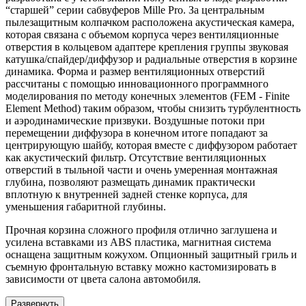
“старшей” серии сабвуферов Mille Pro. За центральным
пылезащитным колпачком расположена акустическая камера,
которая связана с объемом корпуса через вентиляционные
отверстия в кольцевом адаптере крепления группы звуковая
катушка/спайдер/диффузор и радиальные отверстия в корзине
динамика. Форма и размер вентиляционных отверстий
рассчитаны с помощью инновационного программного
моделирования по методу конечных элементов (FEM - Finite
Element Method) таким образом, чтобы снизить турбулентность
и аэродинамические призвуки. Воздушные потоки при
перемещении диффузора в конечном итоге попадают за
центрирующую шайбу, которая вместе с диффузором работает
как акустический фильтр. Отсутствие вентиляционных
отверстий в тыльной части и очень умеренная монтажная
глубина, позволяют размещать динамик практически
вплотную к внутренней задней стенке корпуса, для
уменьшения габаритной глубины.
Прочная корзина сложного профиля отлично заглушена и
усилена вставками из ABS пластика, магнитная система
оснащена защитным кожухом. Опционный защитный гриль и
съемную фронтальную вставку можно кастомизировать в
зависимости от цвета салона автомобиля.
Развернуть