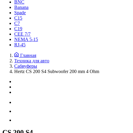
BNC
Banana
Spade
C15
С7
C19
CEE 7/7
NEMA 5-15
RJ-45
Главная
Техника для авто
Сабвуферы
Hertz CS 200 S4 Subwoofer 200 mm 4 Ohm
CS 200 S4