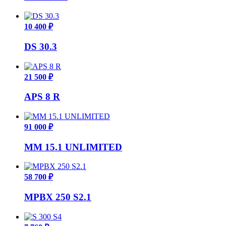
10 400 ₽
DS 30.3
21 500 ₽
APS 8 R
91 000 ₽
MM 15.1 UNLIMITED
58 700 ₽
MPBX 250 S2.1