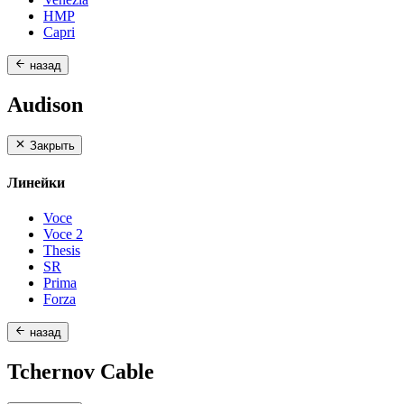
HMP
Capri
назад
Audison
Закрыть
Линейки
Voce
Voce 2
Thesis
SR
Prima
Forza
назад
Tchernov Cable