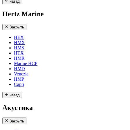
назад
Hertz Marine
Закрыть
HEX
HMX
HMS
HTX
HMR
Marine HCP
HMD
Venezia
HMP
Capri
назад
Акустика
Закрыть