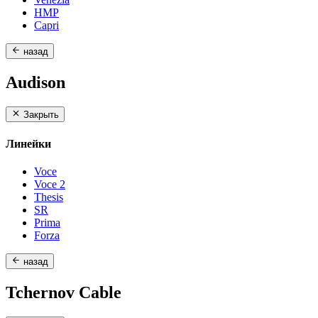
HMP
Capri
назад
Audison
Закрыть
Линейки
Voce
Voce 2
Thesis
SR
Prima
Forza
назад
Tchernov Cable