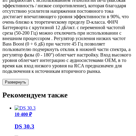
Вт разработан с использованием технологии he-li (высокая
эффективность / низкое сопротивление), которая благодаря
отсутствию усилителя напряжения постоянного тока
достигает впечатляющего уровня эффективности в 90%, что
очень близко к теоретическому пределу D-класса. ФНЧ
Баттерворта с крутизной 12 дБ/окт. с переменной частотой
среза (50-200 Гц) можно отключить при использовании с
внешним процессором . Регулятор усиления низких частот
Bass Boost (0 ÷ 6 дБ) при частоте 45 Гц позволяет
пользователю подчеркнуть отклик в нижней части спектра, а
регулятор фазы (0 - 180°) облегчает настройку. Вход высокого
уровня облегчает интеграцию с аудиосистемами OEM, в то
время как вход низкого уровня на RCA предназначен для
подключения к источникам вторичного рынка.
Развернуть
Рекомендуем также
10 400 ₽
DS 30.3