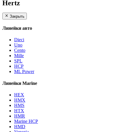
Hertz
Закрыть
Линейки авто
Dieci
Uno
Cento
Mille
SPL
HCP
ML Power
Линейки Marine
HEX
HMX
HMS
HTX
HMR
Marine HCP
HMD
Venezia