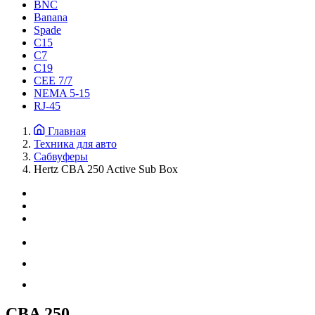
BNC
Banana
Spade
C15
С7
C19
CEE 7/7
NEMA 5-15
RJ-45
Главная
Техника для авто
Сабвуферы
Hertz CBA 250 Active Sub Box
CBA 250