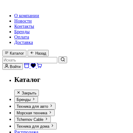
HI-FI, MARINE & CAR AUDIO WORLDWIDE
О компании
Новости
Контакты
Бренды
Оплата
Доставка
Каталог
Назад
Войти
Каталог
Закрыть
Бренды
Техника для авто
Морская техника
Tchernov Cable
Техника для дома
Распродажа