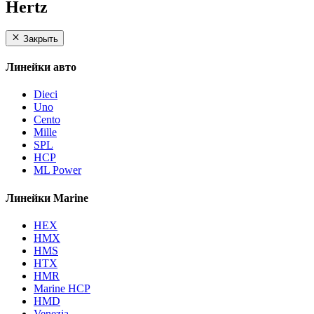
Hertz
Закрыть
Линейки авто
Dieci
Uno
Cento
Mille
SPL
HCP
ML Power
Линейки Marine
HEX
HMX
HMS
HTX
HMR
Marine HCP
HMD
Venezia