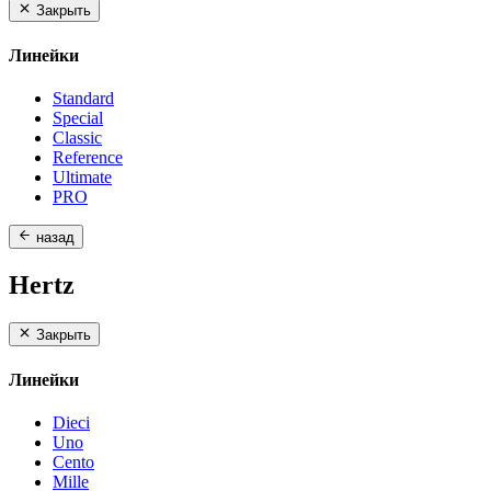
Закрыть
Линейки
Standard
Special
Classic
Reference
Ultimate
PRO
назад
Hertz
Закрыть
Линейки
Dieci
Uno
Cento
Mille