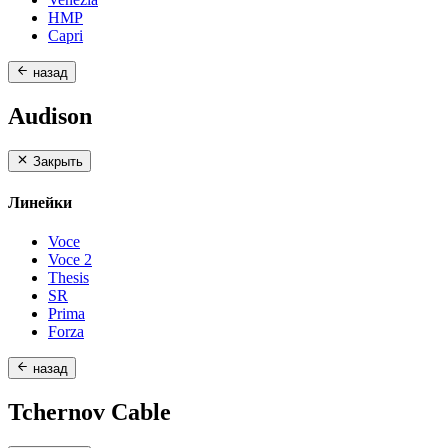
HMP
Capri
назад
Audison
Закрыть
Линейки
Voce
Voce 2
Thesis
SR
Prima
Forza
назад
Tchernov Cable