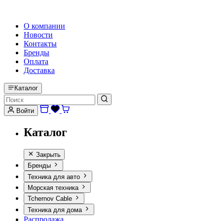
HI-FI, MARINE & CAR AUDIO WORLDWIDE
О компании
Новости
Контакты
Бренды
Оплата
Доставка
Каталог
Войти
Каталог
Закрыть
Бренды
Техника для авто
Морская техника
Tchernov Cable
Техника для дома
Распродажа