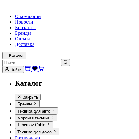
HI-FI, MARINE & CAR AUDIO WORLDWIDE
О компании
Новости
Контакты
Бренды
Оплата
Доставка
Каталог
Войти
Каталог
Закрыть
Бренды
Техника для авто
Морская техника
Tchernov Cable
Техника для дома
Распродажа