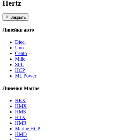
Hertz
Закрыть
Линейки авто
Dieci
Uno
Cento
Mille
SPL
HCP
ML Power
Линейки Marine
HEX
HMX
HMS
HTX
HMR
Marine HCP
HMD
Venezia