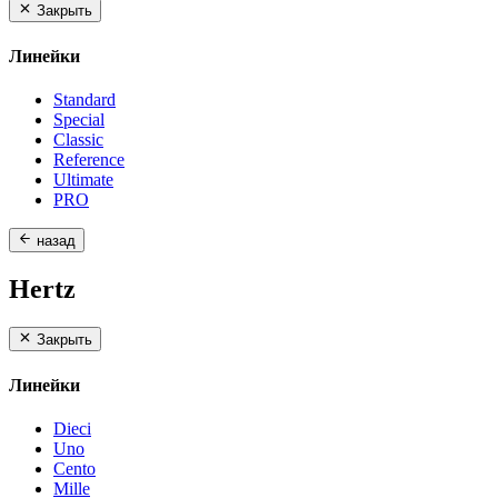
Закрыть
Линейки
Standard
Special
Classic
Reference
Ultimate
PRO
назад
Hertz
Закрыть
Линейки
Dieci
Uno
Cento
Mille