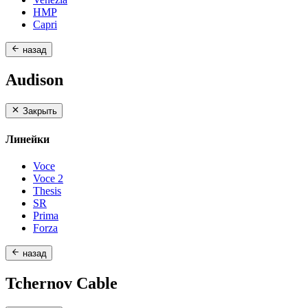
HMP
Capri
назад
Audison
Закрыть
Линейки
Voce
Voce 2
Thesis
SR
Prima
Forza
назад
Tchernov Cable