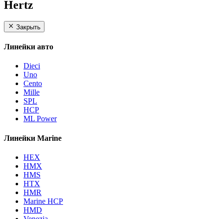
Hertz
Закрыть
Линейки авто
Dieci
Uno
Cento
Mille
SPL
HCP
ML Power
Линейки Marine
HEX
HMX
HMS
HTX
HMR
Marine HCP
HMD
Venezia