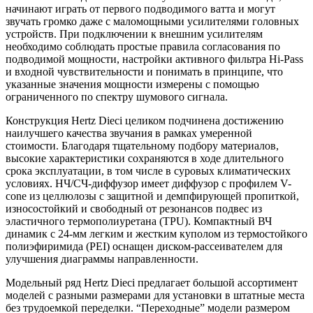
начинают играть от первого подводимого ватта и могут
звучать громко даже с маломощными усилителями головных
устройств. При подключении к внешним усилителям
необходимо соблюдать простые правила согласования по
подводимой мощности, настройки активного фильтра Hi-Pass
и входной чувствительности и понимать в принципе, что
указанные значения мощности измерены с помощью
ограниченного по спектру шумового сигнала.
Конструкция Hertz Dieci целиком подчинена достижению
наилучшего качества звучания в рамках умеренной
стоимости. Благодаря тщательному подбору материалов,
высокие характеристики сохраняются в ходе длительного
срока эксплуатации, в том числе в суровых климатических
условиях. НЧ/СЧ-диффузор имеет диффузор с профилем V-
cone из целлюлозы с защитной и демпфирующей пропиткой,
износостойкий и свободный от резонансов подвес из
эластичного термополиуретана (TPU). Компактный ВЧ
динамик с 24-мм легким и жестким куполом из термостойкого
полиэфиримида (PEI) оснащен диском-рассеивателем для
улучшения диаграммы направленности.
Модельный ряд Hertz Dieci предлагает большой ассортимент
моделей с разными размерами для установки в штатные места
без трудоемкой переделки. “Переходные” модели размером