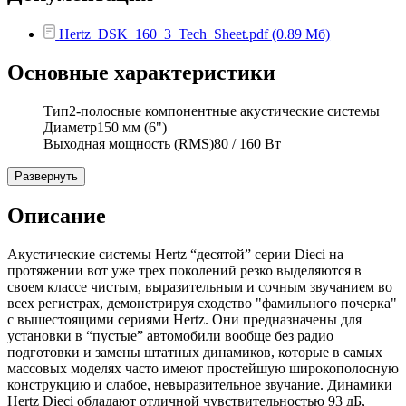
Hertz_DSK_160_3_Tech_Sheet.pdf (0.89 Мб)
Основные характеристики
Тип
2-полосные компонентные акустические системы
Диаметр
150 мм (6")
Выходная мощность (RMS)
80 / 160 Вт
Развернуть
Описание
Акустические системы Hertz “десятой” серии Dieci на
протяжении вот уже трех поколений резко выделяются в
своем классе чистым, выразительным и сочным звучанием во
всех регистрах, демонстрируя сходство "фамильного почерка"
с вышестоящими сериями Hertz. Они предназначены для
установки в “пустые” автомобили вообще без радио
подготовки и замены штатных динамиков, которые в самых
массовых моделях часто имеют простейшую широкополосную
конструкцию и слабое, невыразительное звучание. Динамики
Hertz Dieci обладают отличной чувствительностью 93 дБ,