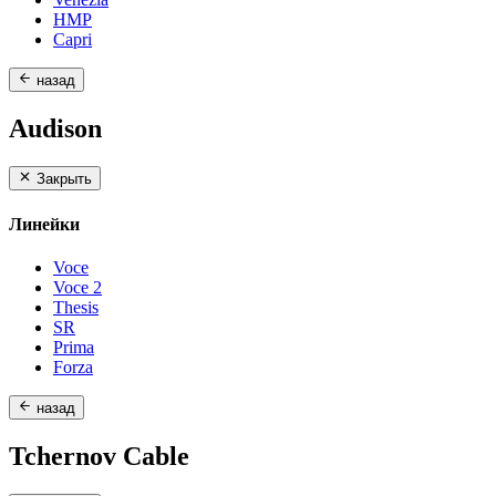
HMP
Capri
назад
Audison
Закрыть
Линейки
Voce
Voce 2
Thesis
SR
Prima
Forza
назад
Tchernov Cable