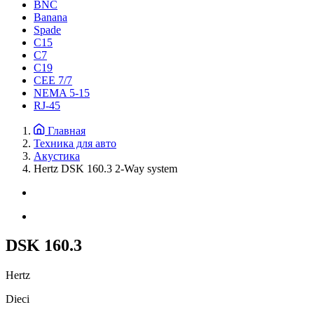
BNC
Banana
Spade
C15
С7
C19
CEE 7/7
NEMA 5-15
RJ-45
Главная
Техника для авто
Акустика
Hertz DSK 160.3 2-Way system
DSK 160.3
Hertz
Dieci