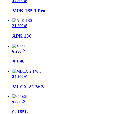
37 800 ₽
MPK 165.3 Pro
21 200 ₽
APK 130
6 280 ₽
X 690
24 200 ₽
MLCX 2 TW.3
9 880 ₽
C 165L