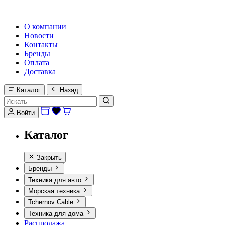
HI-FI, MARINE & CAR AUDIO WORLDWIDE
О компании
Новости
Контакты
Бренды
Оплата
Доставка
Каталог
Назад
Войти
Каталог
Закрыть
Бренды
Техника для авто
Морская техника
Tchernov Cable
Техника для дома
Распродажа