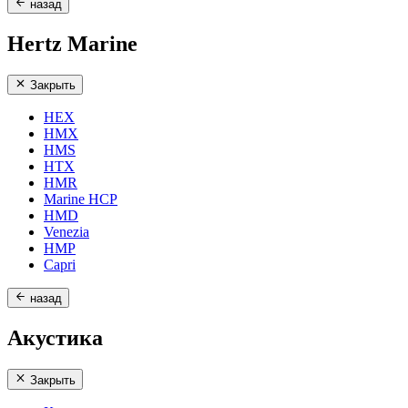
назад
Hertz Marine
Закрыть
HEX
HMX
HMS
HTX
HMR
Marine HCP
HMD
Venezia
HMP
Capri
назад
Акустика
Закрыть