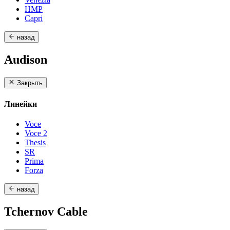
HMP
Capri
назад
Audison
Закрыть
Линейки
Voce
Voce 2
Thesis
SR
Prima
Forza
назад
Tchernov Cable