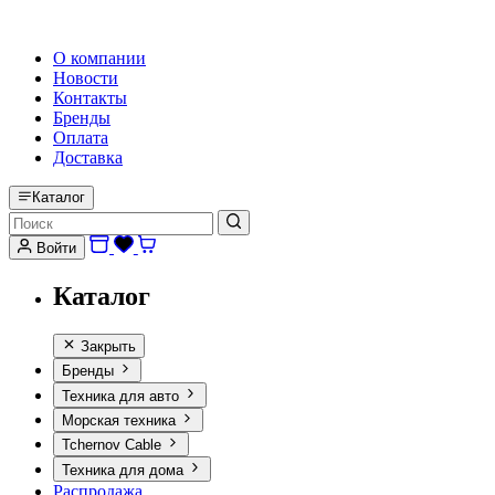
HI-FI, MARINE & CAR AUDIO WORLDWIDE
О компании
Новости
Контакты
Бренды
Оплата
Доставка
Каталог
Войти
Каталог
Закрыть
Бренды
Техника для авто
Морская техника
Tchernov Cable
Техника для дома
Распродажа