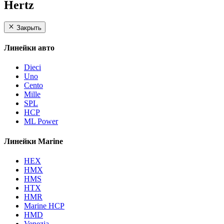
Hertz
Закрыть
Линейки авто
Dieci
Uno
Cento
Mille
SPL
HCP
ML Power
Линейки Marine
HEX
HMX
HMS
HTX
HMR
Marine HCP
HMD
Venezia