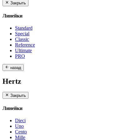
Закрыть
Линейки
Standard
Special
Classic
Reference
Ultimate
PRO
назад
Hertz
Закрыть
Линейки
Dieci
Uno
Cento
Mille