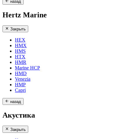
назад
Hertz Marine
Закрыть
HEX
HMX
HMS
HTX
HMR
Marine HCP
HMD
Venezia
HMP
Capri
назад
Акустика
Закрыть