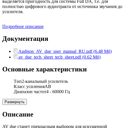
выделяется пригодность для системы Full DA, т.е. для
полностью цифрового аудиотракта от источника звучания до
усилителя.
Подробное описание
Документация
Audison_AV_due_user_manual_RU.pdf (6.48 Мб)
av_due_tech_sheet_tech_sheet.pdf (0.62 Мб)
Основные характеристики
Тип
2-канальный усилитель
Класс усиления
AB
Диапазон частот
4 - 60000 Гц
Развернуть
Описание
AV due станет прекрасным выбором для искушенной