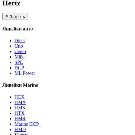
Hertz
Закрыть
Линейки авто
Dieci
Uno
Cento
Mille
SPL
HCP
ML Power
Линейки Marine
HEX
HMX
HMS
HTX
HMR
Marine HCP
HMD
Venezia