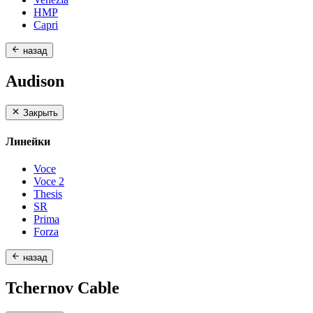
HMP
Capri
назад
Audison
Закрыть
Линейки
Voce
Voce 2
Thesis
SR
Prima
Forza
назад
Tchernov Cable