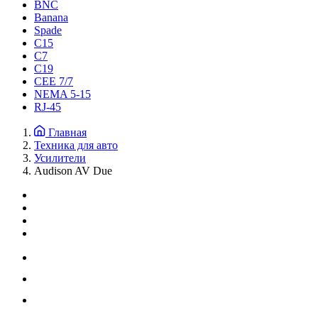
BNC
Banana
Spade
C15
С7
C19
CEE 7/7
NEMA 5-15
RJ-45
Главная
Техника для авто
Усилители
Audison AV Due