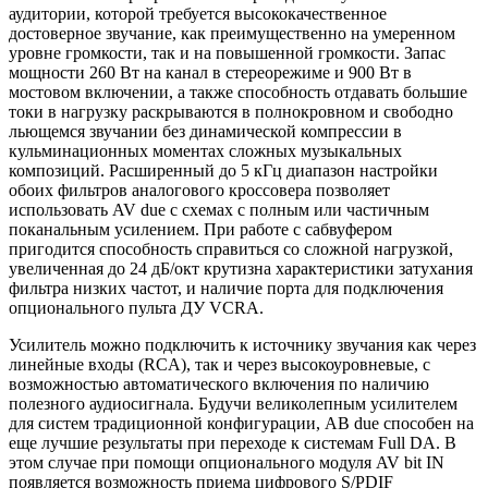
аудитории, которой требуется высококачественное
достоверное звучание, как преимущественно на умеренном
уровне громкости, так и на повышенной громкости. Запас
мощности 260 Вт на канал в стереорежиме и 900 Вт в
мостовом включении, а также способность отдавать большие
токи в нагрузку раскрываются в полнокровном и свободно
льющемся звучании без динамической компрессии в
кульминационных моментах сложных музыкальных
композиций. Расширенный до 5 кГц диапазон настройки
обоих фильтров аналогового кроссовера позволяет
использовать AV due с схемах с полным или частичным
поканальным усилением. При работе с сабвуфером
пригодится способность справиться со сложной нагрузкой,
увеличенная до 24 дБ/окт крутизна характеристики затухания
фильтра низких частот, и наличие порта для подключения
опционального пульта ДУ VCRA.
Усилитель можно подключить к источнику звучания как через
линейные входы (RCA), так и через высокоуровневые, с
возможностью автоматического включения по наличию
полезного аудиосигнала. Будучи великолепным усилителем
для систем традиционной конфигурации, AB due способен на
еще лучшие результаты при переходе к системам Full DA. В
этом случае при помощи опционального модуля AV bit IN
появляется возможность приема цифрового S/PDIF