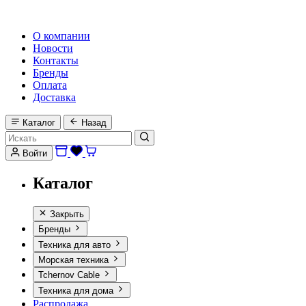
HI-FI, MARINE & CAR AUDIO WORLDWIDE
О компании
Новости
Контакты
Бренды
Оплата
Доставка
Каталог
Назад
Войти
Каталог
Закрыть
Бренды
Техника для авто
Морская техника
Tchernov Cable
Техника для дома
Распродажа