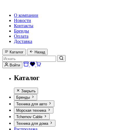
HI-FI, MARINE & CAR AUDIO WORLDWIDE
О компании
Новости
Контакты
Бренды
Оплата
Доставка
Каталог
Назад
Войти
Каталог
Закрыть
Бренды
Техника для авто
Морская техника
Tchernov Cable
Техника для дома
Распродажа