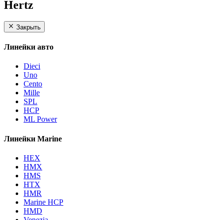
Hertz
Закрыть
Линейки авто
Dieci
Uno
Cento
Mille
SPL
HCP
ML Power
Линейки Marine
HEX
HMX
HMS
HTX
HMR
Marine HCP
HMD
Venezia