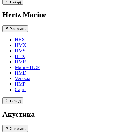
назад
Hertz Marine
Закрыть
HEX
HMX
HMS
HTX
HMR
Marine HCP
HMD
Venezia
HMP
Capri
назад
Акустика
Закрыть