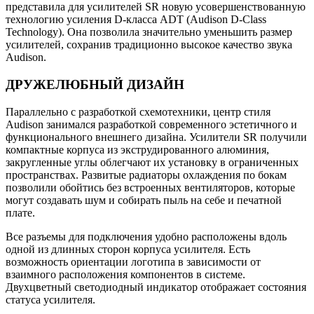
представила для усилителей SR новую усовершенствованную
технологию усиления D-класса ADT (Audison D-Class
Technology). Она позволила значительно уменьшить размер
усилителей, сохранив традиционно высокое качество звука
Audison.
ДРУЖЕЛЮБНЫЙ ДИЗАЙН
Параллельно с разработкой схемотехники, центр стиля
Audison занимался разработкой современного эстетичного и
функционального внешнего дизайна. Усилители SR получили
компактные корпуса из экструдированного алюминия,
закругленные углы облегчают их установку в ограниченных
пространствах. Развитые радиаторы охлаждения по бокам
позволили обойтись без встроенных вентиляторов, которые
могут создавать шум и собирать пыль на себе и печатной
плате.
Все разъемы для подключения удобно расположены вдоль
одной из длинных сторон корпуса усилителя. Есть
возможность ориентации логотипа в зависимости от
взаимного расположения компонентов в системе.
Двухцветный светодиодный индикатор отображает состояния
статуса усилителя.