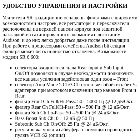
УДОБСТВО УПРАВЛЕНИЯ И НАСТРОЙКИ
Усилители SR традиционно оснащены фильтрами с широкими
возможностями настроек, все регуляторы и переключатели
расположены на верхней панели корпуса под защитной
накладкой из сатинированного алюминия с логотипом
Audison, и до них легко добраться даже после инсталляции.
При работе с процессорами семейства Audison bit секция
фильтра может быть полностью отключена. Возможности
модели SR 6.600:
селекторы входного сигнала Rear Input и Sub Input
On/Off позволяют в случае необходимости подключить
все каналы усиления задействовав один вход – Front
селектор Amp Mode 5 Ch/3 Ch позволяет обойтись без Y-
адаптеров при мостовом включении пар каналов Front и
Rear
фильтр Front Ch Full/Hi-Pass: 50 – 5000 Гц @ 12 дБ/Окт.
фильтр Rear Ch Full/Hi-Pass: 50 – 500 Гц @ 12 дБ/Окт.
фильтр Sub Ch Lo-Pass: 50 – 500 Гц @ 24 дБ/Окт.
Bass Boost Sub Ch: 0 – 12 дБ @ 50 Гц
Subsonic Sub Ch On/Off: 25 Гц @ 24 дБ/Окт.
регулировка уровня сабвуфера с помощью проводного
пульта VCR-S2 (опция)