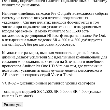
Detection), определяющей наличие подключенных к штатному
усилителю динамиков.
Наличие линейных выходов Pre-Out даёт возможность собрать
систему из нескольких усилителей, подключенных
«каскадом». Сигнал для этих выходов формируется в том
числе и при подключении усилителя по высокоуровневым
входам Speaker-IN. В моно усилителе SR 1.500 есть
возможность регулировки Hi-Pass фильтра на выходе Pre-Out,
в четырехканальных моделях SR 4.300 и 4.500 дублируется
сигнал Input A без регулировки кроссовера.
Компактные размеры, высокая мощность и единый стиль
дизайна делают усилители SR идеальными компаньонами для
создания многоканальных систем на базе нашего новейшего
процессора Audison bit One HD Virtuoso там, где условия не
позволяют установить наши лучшие модели классического
АВ класса из старших серий Voce и Thesis.
VCR-S2 – дистанционный регулятор уровня сабвуфера
- опция для моделей SR 1.500, SR 5.600 и SR 4.500 (только
каналы В ch мост)
Развернуть