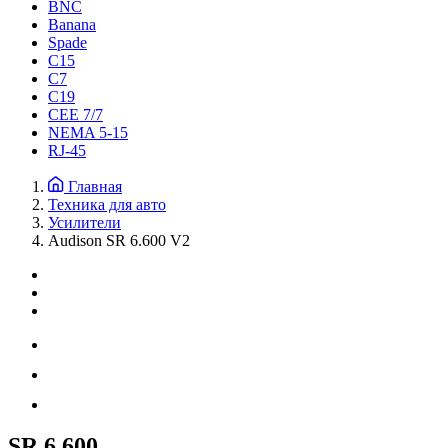
BNC
Banana
Spade
C15
С7
C19
CEE 7/7
NEMA 5-15
RJ-45
Главная
Техника для авто
Усилители
Audison SR 6.600 V2
SR 6.600