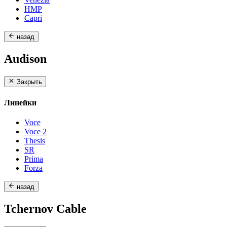
HMP
Capri
назад
Audison
Закрыть
Линейки
Voce
Voce 2
Thesis
SR
Prima
Forza
назад
Tchernov Cable