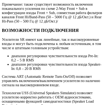
Примечание: также существует возможность включения
поканального усиления по схеме 2-Way Front + Sub в
конфигурации входы Front + Sub, совместная работа фильтров
каналов Front Hi/Band-Pass (50 – 5000 Гц @ 12 дБ/Окт.) и Rear
Hi-Pass (50 – 500 Гц @ 12 дБ/Окт.)/
ВОЗМОЖНОСТИ ПОДКЛЮЧЕНИЯ
Усилители SR имеют как линейные, так и высокоуровневые
входы и могут быть подключены к любым источникам, в том
числе и штатным головным устройствам:
диапазон регулировки чувствительности входа Pre-In:
0,2 – 5 В RMS
диапазон регулировки чувствительности входа Speaker-
In: 0,8 – 20 В RMS
Система ART (Automatic Remote Turn-On/Off) позволяет
управлять включением/выключением усилителя по наличию
сигнала на высокоуровневом входе.
Технология USS (Universal Speakers Simulator) позволяет
усилителю корректно работать с ОЕМ аудиосистемами,
оснащенными функцией самодиагностики (Speaker Load