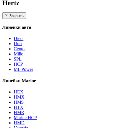
Hertz
Закрыть
Линейки авто
Dieci
Uno
Cento
Mille
SPL
HCP
ML Power
Линейки Marine
HEX
HMX
HMS
HTX
HMR
Marine HCP
HMD
Venezia