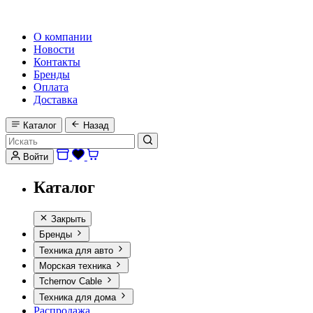
HI-FI, MARINE & CAR AUDIO WORLDWIDE
О компании
Новости
Контакты
Бренды
Оплата
Доставка
Каталог
Назад
Войти
Каталог
Закрыть
Бренды
Техника для авто
Морская техника
Tchernov Cable
Техника для дома
Распродажа