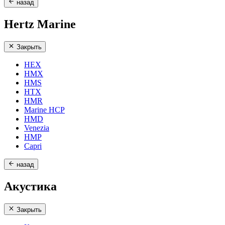
назад
Hertz Marine
Закрыть
HEX
HMX
HMS
HTX
HMR
Marine HCP
HMD
Venezia
HMP
Capri
назад
Акустика
Закрыть