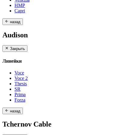
HMP
Capri
назад
Audison
Закрыть
Линейки
Voce
Voce 2
Thesis
SR
Prima
Forza
назад
Tchernov Cable