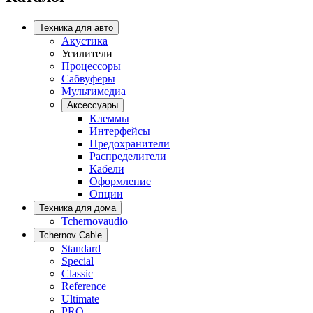
Техника для авто
Акустика
Усилители
Процессоры
Сабвуферы
Мультимедиа
Аксессуары
Клеммы
Интерфейсы
Предохранители
Распределители
Кабели
Оформление
Опции
Техника для дома
Tchernovaudio
Tchernov Cable
Standard
Special
Classic
Reference
Ultimate
PRO