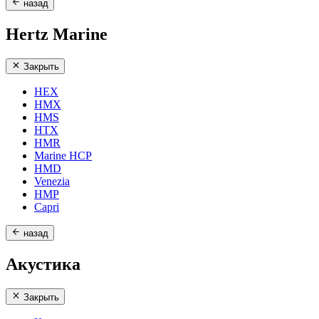
назад
Hertz Marine
Закрыть
HEX
HMX
HMS
HTX
HMR
Marine HCP
HMD
Venezia
HMP
Capri
назад
Акустика
Закрыть