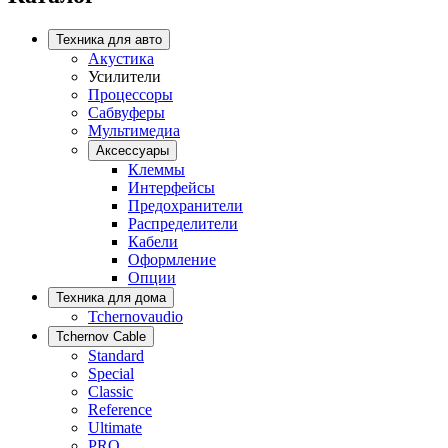
Техника для авто
Акустика
Усилители
Процессоры
Сабвуферы
Мультимедиа
Аксессуары
Клеммы
Интерфейсы
Предохранители
Распределители
Кабели
Оформление
Опции
Техника для дома
Tchernovaudio
Tchernov Cable
Standard
Special
Classic
Reference
Ultimate
PRO