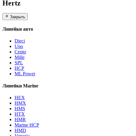
Hertz
Закрыть
Линейки авто
Dieci
Uno
Cento
Mille
SPL
HCP
ML Power
Линейки Marine
HEX
HMX
HMS
HTX
HMR
Marine HCP
HMD
Venezia