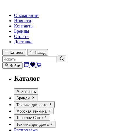
HI-FI, MARINE & CAR AUDIO WORLDWIDE
О компании
Новости
Контакты
Бренды
Оплата
Доставка
Каталог
Назад
Войти
Каталог
Закрыть
Бренды
Техника для авто
Морская техника
Tchernov Cable
Техника для дома
Распродажа