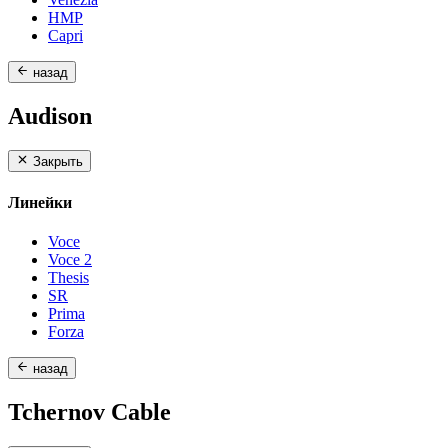
HMP
Capri
назад
Audison
Закрыть
Линейки
Voce
Voce 2
Thesis
SR
Prima
Forza
назад
Tchernov Cable