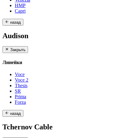
HMP
Capri
назад
Audison
Закрыть
Линейки
Voce
Voce 2
Thesis
SR
Prima
Forza
назад
Tchernov Cable