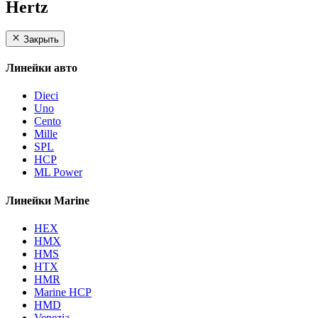
Hertz
Закрыть
Линейки авто
Dieci
Uno
Cento
Mille
SPL
HCP
ML Power
Линейки Marine
HEX
HMX
HMS
HTX
HMR
Marine HCP
HMD
Venezia