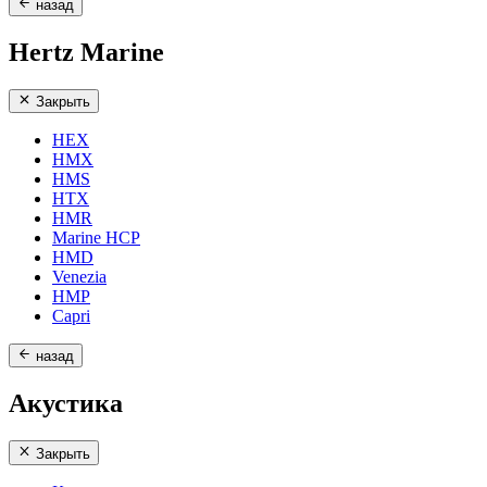
назад
Hertz Marine
Закрыть
HEX
HMX
HMS
HTX
HMR
Marine HCP
HMD
Venezia
HMP
Capri
назад
Акустика
Закрыть