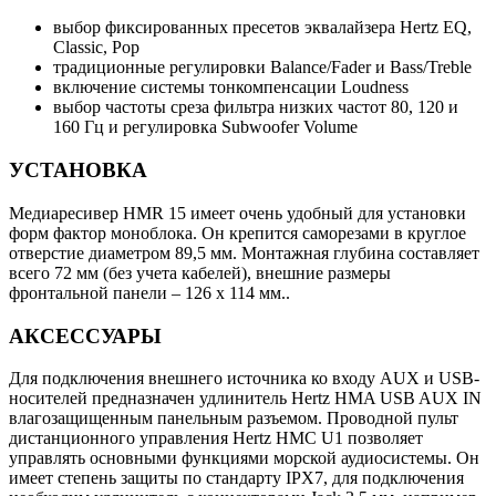
выбор фиксированных пресетов эквалайзера Hertz EQ,
Classic, Pop
традиционные регулировки Balance/Fader и Bass/Treble
включение системы тонкомпенсации Loudness
выбор частоты среза фильтра низких частот 80, 120 и
160 Гц и регулировка Subwoofer Volume
УСТАНОВКА
Медиаресивер HMR 15 имеет очень удобный для установки
форм фактор моноблока. Он крепится саморезами в круглое
отверстие диаметром 89,5 мм. Монтажная глубина составляет
всего 72 мм (без учета кабелей), внешние размеры
фронтальной панели – 126 х 114 мм..
АКСЕССУАРЫ
Для подключения внешнего источника ко входу AUX и USB-
носителей предназначен удлинитель Hertz HMA USB AUX IN
влагозащищенным панельным разъемом. Проводной пульт
дистанционного управления Hertz HMC U1 позволяет
управлять основными функциями морской аудиосистемы. Он
имеет степень защиты по стандарту IPX7, для подключения