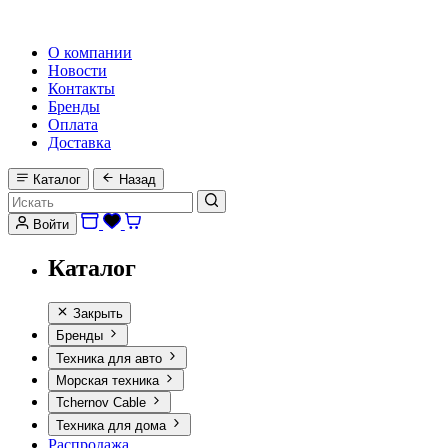
HI-FI, MARINE & CAR AUDIO WORLDWIDE
О компании
Новости
Контакты
Бренды
Оплата
Доставка
Каталог
Назад
Войти
Каталог
Закрыть
Бренды
Техника для авто
Морская техника
Tchernov Cable
Техника для дома
Распродажа