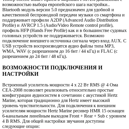
возможностью выбора европейского шага настройки..
Bluetooth модуль версии 5.0 предназначен для удобной и
качественной беспроводной передачи музыки со смартфона и
поддерживает профили A2DP (Advanced Audio Distribution
Profile) и AVRCP 1.5 (Audio/Video Remote control profile),
профиль HFP (Hands Free Profile) как и в большинстве судовых
головных устройств не поддерживается. Возможно
подключение внешнего источника сигнала через вход AUX. C
USB устройств воспроизводятся аудио файлы типа MP3,
WMA, WAV (с разрешением до 16 бит / 44 кГц) и FLAC (с
разрешением до 24 бит / 48 кГц).
ВОЗМОЖНОСТИ ПОДКЛЮЧЕНИЯ И
НАСТРОЙКИ
Встроенный усилитель мощности 4 х 22 Вт RMS @ 4 Ома
CEA-2008 позволяет реализовать относительно простые
конфигурации аудиосистем в сочетании с акустикой Hertz
Marine, которая традиционно для Hertz имеет высокий
уровень чувствительности. Для подключения к внешним
усилителям мощности Hertz Marine ресивер HMR 15 оснащен
6-канальным линейным выходом Front + Rear + Sub с уровнем
4 В RMS. Для общей настройки звучания доступны
следующие опции: