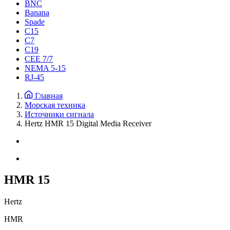
BNC
Banana
Spade
C15
С7
C19
CEE 7/7
NEMA 5-15
RJ-45
Главная
Морская техника
Источники сигнала
Hertz HMR 15 Digital Media Receiver
HMR 15
Hertz
HMR