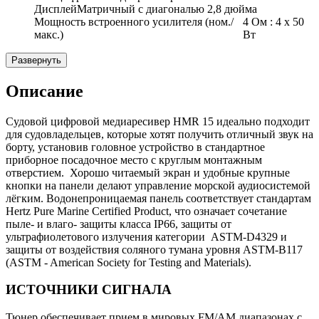
Дисплей
Матричный с диагональю 2,8 дюйма
Мощность встроенного усилителя (ном./
4 Ом : 4 x 50
макс.)
Вт
Развернуть
Описание
Судовой цифровой медиаресивер HMR 15 идеально подходит
для судовладельцев, которые хотят получить отличный звук на
борту, установив головное устройство в стандартное
приборное посадочное место с круглым монтажным
отверстием. Хорошо читаемый экран и удобные крупные
кнопки на панели делают управление морской аудиосистемой
лёгким. Водонепроницаемая панель соответствует стандартам
Hertz Pure Marine Certified Product, что означает сочетание
пыле- и влаго- защиты класса IP66, защиты от
ультрафиолетового излучения категории ASTM-D4329 и
защиты от воздействия соляного тумана уровня ASTM-B117
(ASTM - American Society for Testing and Materials).
ИСТОЧНИКИ СИГНАЛА
Тюнер обеспечивает прием в мировых FM/АМ диапазонах с