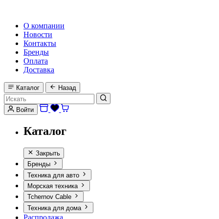
HI-FI, MARINE & CAR AUDIO WORLDWIDE
О компании
Новости
Контакты
Бренды
Оплата
Доставка
Каталог
Назад
Войти
Каталог
Закрыть
Бренды
Техника для авто
Морская техника
Tchernov Cable
Техника для дома
Распродажа