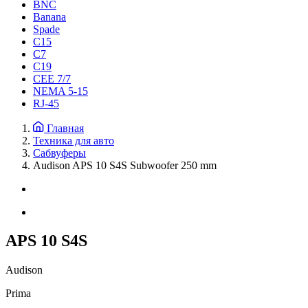
BNC
Banana
Spade
C15
С7
C19
CEE 7/7
NEMA 5-15
RJ-45
Главная
Техника для авто
Сабвуферы
Audison APS 10 S4S Subwoofer 250 mm
APS 10 S4S
Audison
Prima