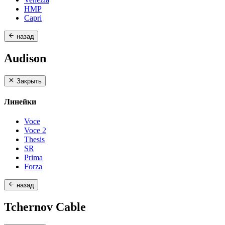
HMP
Capri
назад
Audison
Закрыть
Линейки
Voce
Voce 2
Thesis
SR
Prima
Forza
назад
Tchernov Cable