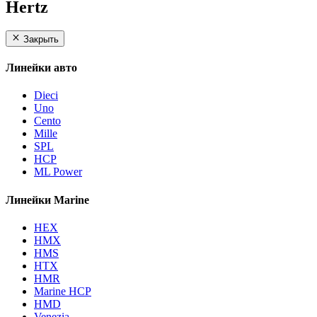
Hertz
Закрыть
Линейки авто
Dieci
Uno
Cento
Mille
SPL
HCP
ML Power
Линейки Marine
HEX
HMX
HMS
HTX
HMR
Marine HCP
HMD
Venezia