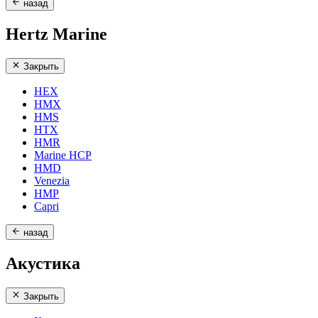
назад
Hertz Marine
Закрыть
HEX
HMX
HMS
HTX
HMR
Marine HCP
HMD
Venezia
HMP
Capri
назад
Акустика
Закрыть