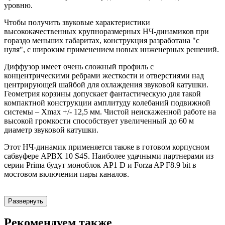
уровню.
Чтобы получить звуковые характеристики
высококачественных крупноразмерных НЧ-динамиков при
гораздо меньших габаритах, конструкция разработана "с
нуля", с широким применением новых инженерных решений.
Диффузор имеет очень сложный профиль с
концентрическими ребрами жесткости и отверстиями над
центрирующей шайбой для охлаждения звуковой катушки.
Геометрия корзины допускает фантастическую для такой
компактной конструкции амплитуду колебаний подвижной
системы – Хmax +/- 12,5 мм. Чистой неискаженной работе на
высокой громкости способствует увеличенный до 60 м
диаметр звуковой катушки.
Этот НЧ-динамик применяется также в готовом корпусном
сабвуфере APBX 10 S4S. Наиболее удачными партнерами из
серии Prima будут моноблок AP1 D и Forza AP F8.9 bit в
мостовом включении пары каналов.
Развернуть
Рекомендуем также