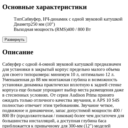
Основные характеристики
Тип
Сабвуфер, НЧ-динамик с одной звуковой катушкой
Диаметр
250 мм (10")
Выходная мощность (RMS)
400 / 800 Вт
Развернуть
Описание
Сабвуфер с одной 4-омной звуковой катушкой предназначен
для установки в закрытый корпус предельно малого объема
для своего типоразмера: минимум 10 л, оптимально 12 л.
Уменьшенная до 88 мм монтажная глубина и возможность
установки динамика практически вплотную к задней стенке
корпуса еще больше упрощают выбор места размещения даже
в стесненных условиях. От серии Audison Prima принято
ожидать только отличного качества звучания, и APS 10 S4S
полностью отвечает этим требованиям. Звучание четкое,
подвижное и динамичное, запас допустимой мощности 400 /
800 Вт (продолжительная / пиковая) более чем достаточен для
большинства инсталляций, а доступная глубина баса
приближается к привычному для 300-мм (12") моделей