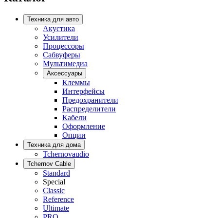
Техника для авто
Акустика
Усилители
Процессоры
Сабвуферы
Мультимедиа
Аксессуары
Клеммы
Интерфейсы
Предохранители
Распределители
Кабели
Оформление
Опции
Техника для дома
Tchernovaudio
Tchernov Cable
Standard
Special
Classic
Reference
Ultimate
PRO