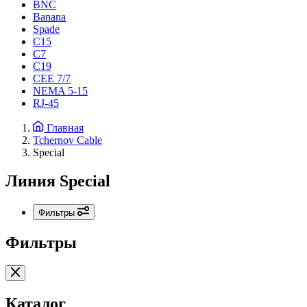
BNC
Banana
Spade
C15
С7
C19
CEE 7/7
NEMA 5-15
RJ-45
Главная
Tchernov Cable
Special
Линия Special
Фильтры
Фильтры
Каталог