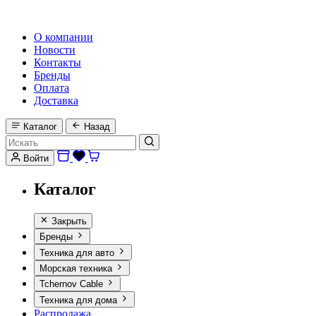
HI-FI, MARINE & CAR AUDIO WORLDWIDE
О компании
Новости
Контакты
Бренды
Оплата
Доставка
Каталог
Назад
Войти
Каталог
Закрыть
Бренды
Техника для авто
Морская техника
Tchernov Cable
Техника для дома
Распродажа