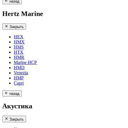
назад
Hertz Marine
Закрыть
HEX
HMX
HMS
HTX
HMR
Marine HCP
HMD
Venezia
HMP
Capri
назад
Акустика
Закрыть