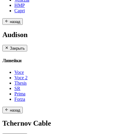
HMP
Capri
назад
Audison
Закрыть
Линейки
Voce
Voce 2
Thesis
SR
Prima
Forza
назад
Tchernov Cable