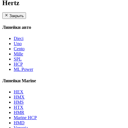
Hertz
Закрыть
Линейки авто
Dieci
Uno
Cento
Mille
SPL
HCP
ML Power
Линейки Marine
HEX
HMX
HMS
HTX
HMR
Marine HCP
HMD
Venezia