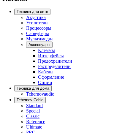
Техника для авто
Акустика
Усилители
Процессоры
Сабвуферы
Мультимедиа
Аксессуары
Клеммы
Интерфейсы
Предохранители
Распределители
Кабели
Оформление
Опции
Техника для дома
Tchernovaudio
Tchernov Cable
Standard
Special
Classic
Reference
Ultimate
PRO