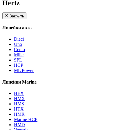
Hertz
Закрыть
Линейки авто
Dieci
Uno
Cento
Mille
SPL
HCP
ML Power
Линейки Marine
HEX
HMX
HMS
HTX
HMR
Marine HCP
HMD
Venezia