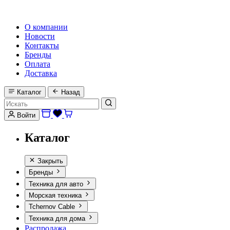
HI-FI, MARINE & CAR AUDIO WORLDWIDE
О компании
Новости
Контакты
Бренды
Оплата
Доставка
Каталог
Назад
Войти
Каталог
Закрыть
Бренды
Техника для авто
Морская техника
Tchernov Cable
Техника для дома
Распродажа