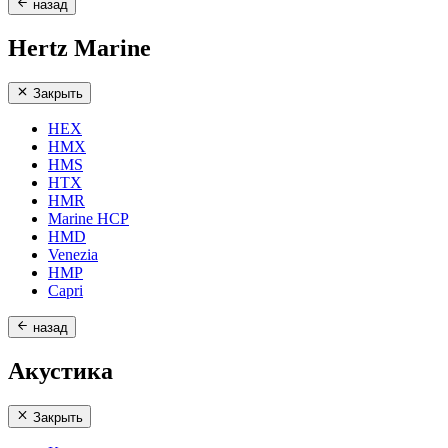
назад
Hertz Marine
Закрыть
HEX
HMX
HMS
HTX
HMR
Marine HCP
HMD
Venezia
HMP
Capri
назад
Акустика
Закрыть