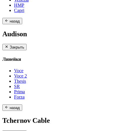
HMP
Capri
назад
Audison
Закрыть
Линейки
Voce
Voce 2
Thesis
SR
Prima
Forza
назад
Tchernov Cable