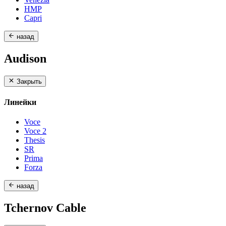
HMP
Capri
назад
Audison
Закрыть
Линейки
Voce
Voce 2
Thesis
SR
Prima
Forza
назад
Tchernov Cable