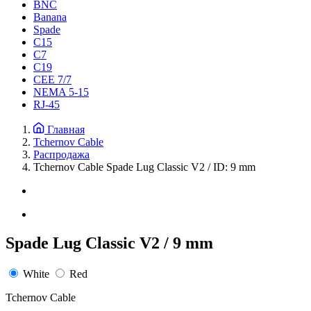
BNC
Banana
Spade
C15
С7
C19
CEE 7/7
NEMA 5-15
RJ-45
Главная
Tchernov Cable
Распродажа
Tchernov Cable Spade Lug Classic V2 / ID: 9 mm
Spade Lug Classic V2 / 9 mm
White
Red
Tchernov Cable