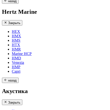
назад
Hertz Marine
Закрыть
HEX
HMX
HMS
HTX
HMR
Marine HCP
HMD
Venezia
HMP
Capri
назад
Акустика
Закрыть