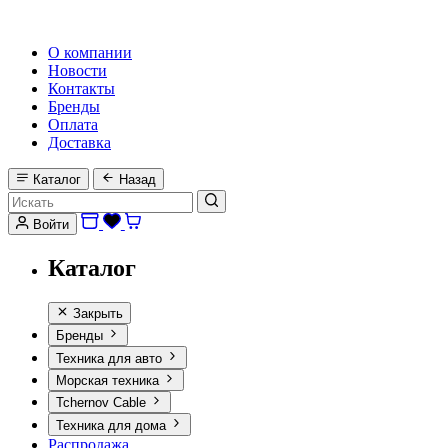
HI-FI, MARINE & CAR AUDIO WORLDWIDE
О компании
Новости
Контакты
Бренды
Оплата
Доставка
Каталог
Назад
Войти
Каталог
Закрыть
Бренды
Техника для авто
Морская техника
Tchernov Cable
Техника для дома
Распродажа