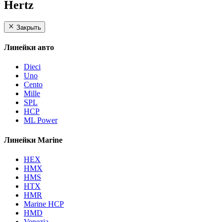
Hertz
Закрыть
Линейки авто
Dieci
Uno
Cento
Mille
SPL
HCP
ML Power
Линейки Marine
HEX
HMX
HMS
HTX
HMR
Marine HCP
HMD
Venezia