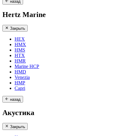
назад
Hertz Marine
Закрыть
HEX
HMX
HMS
HTX
HMR
Marine HCP
HMD
Venezia
HMP
Capri
назад
Акустика
Закрыть