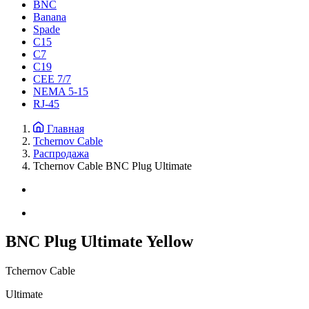
BNC
Banana
Spade
C15
С7
C19
CEE 7/7
NEMA 5-15
RJ-45
Главная
Tchernov Cable
Распродажа
Tchernov Cable BNC Plug Ultimate
BNC Plug Ultimate Yellow
Tchernov Cable
Ultimate