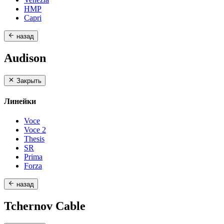
HMP
Capri
назад
Audison
Закрыть
Линейки
Voce
Voce 2
Thesis
SR
Prima
Forza
назад
Tchernov Cable