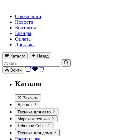
HI-FI, MARINE & CAR AUDIO WORLDWIDE
О компании
Новости
Контакты
Бренды
Оплата
Доставка
Каталог
Назад
Войти
Каталог
Закрыть
Бренды
Техника для авто
Морская техника
Tchernov Cable
Техника для дома
Распродажа