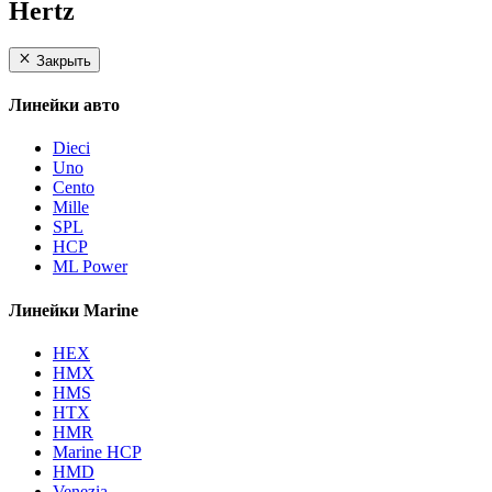
Hertz
Закрыть
Линейки авто
Dieci
Uno
Cento
Mille
SPL
HCP
ML Power
Линейки Marine
HEX
HMX
HMS
HTX
HMR
Marine HCP
HMD
Venezia