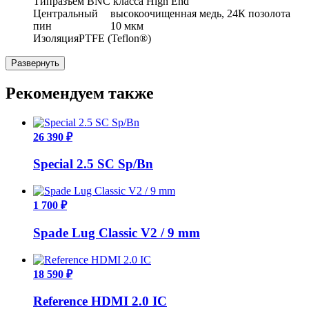
Тип
разъем BNC класса High End
Центральный
высокоочищенная медь, 24К позолота
пин
10 мкм
Изоляция
PTFE (Teflon®)
Развернуть
Рекомендуем также
26 390 ₽
Special 2.5 SС Sp/Bn
1 700 ₽
Spade Lug Classic V2 / 9 mm
18 590 ₽
Reference HDMI 2.0 IC