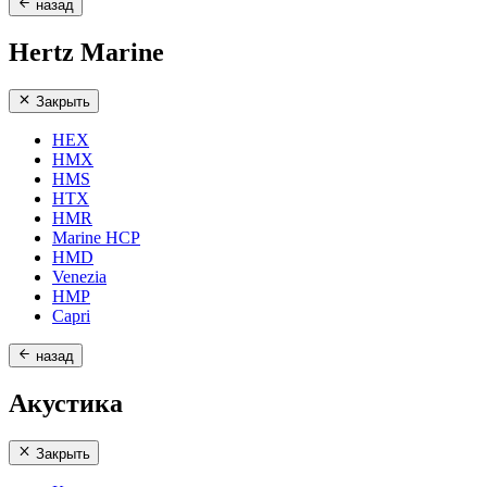
назад
Hertz Marine
Закрыть
HEX
HMX
HMS
HTX
HMR
Marine HCP
HMD
Venezia
HMP
Capri
назад
Акустика
Закрыть