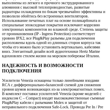
выполнены из легкого и прочного экструдированного
алюминия с высокой теплопроводностью, развитые
радиаторы охлаждения по бокам чрезвычайно эффективны и
позволили обойтись без встроенных вентиляторов.
Использование печатных плат на основе поликарбоната и
специальные эпоксидные покрытия исключают коррозию
электронных компонентов во влажной среде. Степень защиты
от проникновения (IP - Ingress Protection) соответствует
уровню IPX2, все Plug&Play разъемы для подключения
расположены вдоль одной из длинных сторон корпуса так
чтобы его можно было установить вертикально, кабелями
вниз. Элегантный дизайн всей аудиотехники Hertz Marine
вдохновлен стилем жизни на морском побережье Италии.
НАДЕЖНОСТЬ И ВОЗМОЖНОСТИ
ПОДКЛЮЧЕНИЯ
Усилители Venezia оснащены только линейными входами
RCA с дифференциально-балансной схемой для снижения
уровня шумов возникающих из-за электромагнитных помех.
В комплект поставки усилителей Venezia (кроме моделей с
индексом C – Compact) входят высококачественные съемные
Plug&Play кабели с разъемами Molex и защитой от
неправильного подключения Safe-Lock. Провода Pre In / Pre