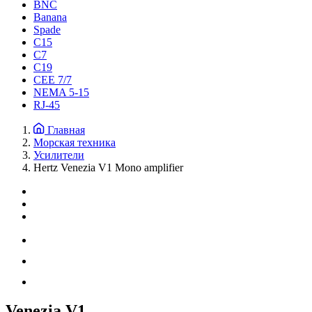
BNC
Banana
Spade
C15
С7
C19
CEE 7/7
NEMA 5-15
RJ-45
Главная
Морская техника
Усилители
Hertz Venezia V1 Mono amplifier
Venezia V1