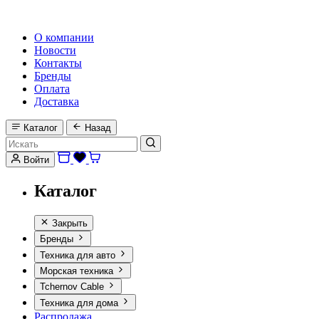
HI-FI, MARINE & CAR AUDIO WORLDWIDE
О компании
Новости
Контакты
Бренды
Оплата
Доставка
Каталог
Назад
Войти
Каталог
Закрыть
Бренды
Техника для авто
Морская техника
Tchernov Cable
Техника для дома
Распродажа