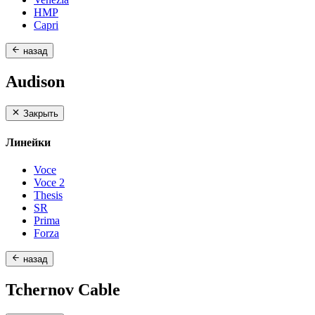
HMP
Capri
назад
Audison
Закрыть
Линейки
Voce
Voce 2
Thesis
SR
Prima
Forza
назад
Tchernov Cable