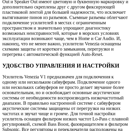
Out и Speaker Out имеют цветовую и буквенную маркировку и
дополнительно скреплены друг с другом фиксирующей
пластиковой лентой для большей надежности, что исключает
вытягивание пинов из разъемов. Съемные разъемы облегчают
подключение усилителей в местах с ограниченным
пространством и значительно упрощают диагностику
возможных неисправностей, которые в морских условиях
эксплуатации возникают чаще, чем в Home и Car Audio. И,
наконец, что не менее важно, усилители Venezia оснащены
схемами защиты от короткого замыкания, перегрузки и
перегрева с автоматической функцией Auto-Reset.
УДОБСТВО УПРАВЛЕНИЯ И НАСТРОЙКИ
Усилитель Venezia V1 предназначен для подключения к
одному или нескольким сабвуферам. Подключение одного
или нескольких сабвуферов не просто делает звучание более
основательным, но и освобождает основные акустические
системы от необходимости воспроизводить низкочастотный
диапазон. В правильно настроенной системе с сабвуфером
акустические системы защищены от перегрузки на низких
частотах и звучат чище и громче. Для точной настройки
усилитель оснащен фильтром низких частот Lo-Pass с плавной
регулировкой, схемой Bass Boost, фазовращателем и фильтром
Subsonic. Все регуляторы и переключатели расположены на