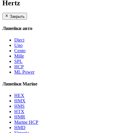
Hertz
Закрыть
Линейки авто
Dieci
Uno
Cento
Mille
SPL
HCP
ML Power
Линейки Marine
HEX
HMX
HMS
HTX
HMR
Marine HCP
HMD
Venezia