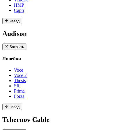
HMP
Capri
назад
Audison
Закрыть
Линейки
Voce
Voce 2
Thesis
SR
Prima
Forza
назад
Tchernov Cable