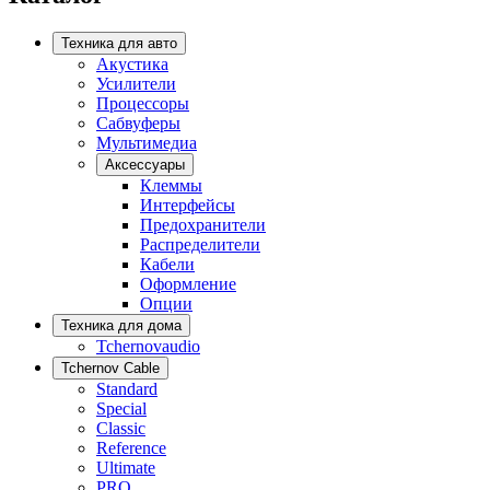
Техника для авто
Акустика
Усилители
Процессоры
Сабвуферы
Мультимедиа
Аксессуары
Клеммы
Интерфейсы
Предохранители
Распределители
Кабели
Оформление
Опции
Техника для дома
Tchernovaudio
Tchernov Cable
Standard
Special
Classic
Reference
Ultimate
PRO