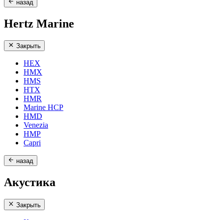
назад
Hertz Marine
Закрыть
HEX
HMX
HMS
HTX
HMR
Marine HCP
HMD
Venezia
HMP
Capri
назад
Акустика
Закрыть