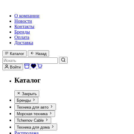
HI-FI, MARINE & CAR AUDIO WORLDWIDE
О компании
Новости
Контакты
Бренды
Оплата
Доставка
Каталог
Назад
Войти
Каталог
Закрыть
Бренды
Техника для авто
Морская техника
Tchernov Cable
Техника для дома
Распродажа