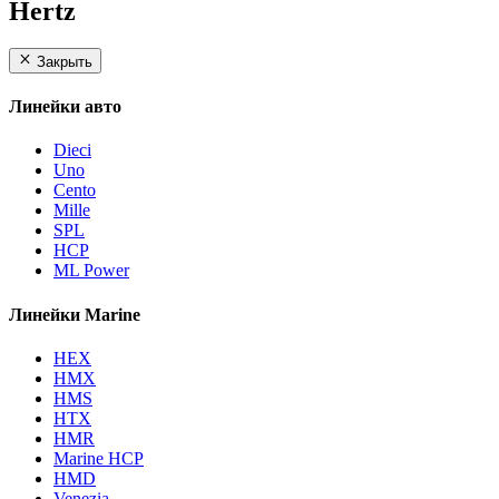
Hertz
Закрыть
Линейки авто
Dieci
Uno
Cento
Mille
SPL
HCP
ML Power
Линейки Marine
HEX
HMX
HMS
HTX
HMR
Marine HCP
HMD
Venezia