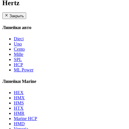
Hertz
Закрыть
Линейки авто
Dieci
Uno
Cento
Mille
SPL
HCP
ML Power
Линейки Marine
HEX
HMX
HMS
HTX
HMR
Marine HCP
HMD
Venezia