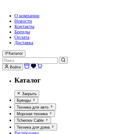
HI-FI, MARINE & CAR AUDIO WORLDWIDE
О компании
Новости
Контакты
Бренды
Оплата
Доставка
Каталог
Войти
Каталог
Закрыть
Бренды
Техника для авто
Морская техника
Tchernov Cable
Техника для дома
Распродажа