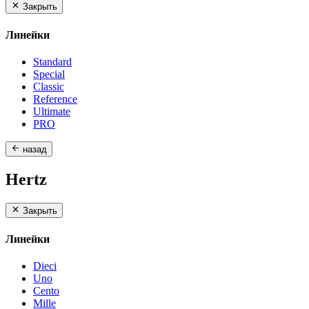
Закрыть
Линейки
Standard
Special
Classic
Reference
Ultimate
PRO
назад
Hertz
Закрыть
Линейки
Dieci
Uno
Cento
Mille