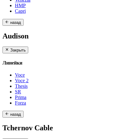
HMP
Capri
назад
Audison
Закрыть
Линейки
Voce
Voce 2
Thesis
SR
Prima
Forza
назад
Tchernov Cable