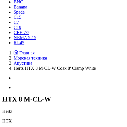
BNC
Banana
Spade
C15
С7
C19
CEE 7/7
NEMA 5-15
RJ-45
Главная
Морская техника
Акустика
Hertz HTX 8 M-CL-W Coax 8' Clamp White
HTX 8 M-CL-W
Hertz
HTX