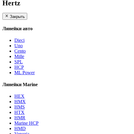
Hertz
Закрыть
Линейки авто
Dieci
Uno
Cento
Mille
SPL
HCP
ML Power
Линейки Marine
HEX
HMX
HMS
HTX
HMR
Marine HCP
HMD
Venezia