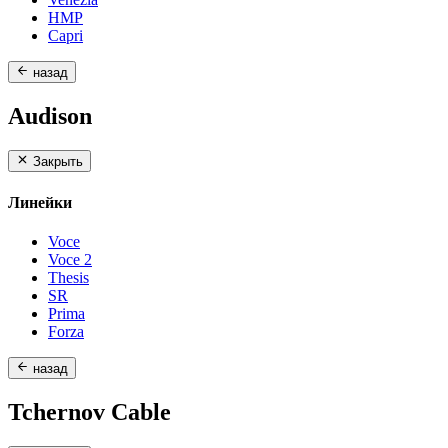
HMP
Capri
назад
Audison
Закрыть
Линейки
Voce
Voce 2
Thesis
SR
Prima
Forza
назад
Tchernov Cable