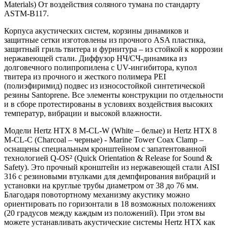
Materials) От воздействия соляного тумана по стандарту
ASTM-B117.
Корпуса акустических систем, корзины динамиков и
защитные сетки изготовлены из прочного ASA пластика,
защитный гриль твитера и фурнитура – из стойкой к коррозии
нержавеющей стали. Диффузор НЧ/СЧ-динамика из
долговечного полипропилена с UV-ингибитора, купол
твитера из прочного и жесткого полимера PEI
(полиэфиримид) подвес из износостойкой синтетической
резины Santoprene. Все элементы конструкции по отдельности
и в сборе протестированы в условиях воздействия высоких
температур, вибрации и высокой влажности.
Модели Hertz HTX 8 M-CL-W (White – белые) и Hertz HTX 8
M-CL-С (Charcoal – черные) - Marine Tower Coax Clamp –
оснащены специальным кронштейном с запатентованной
технологией Q-OS² (Quick Orientation & Release for Sound &
Safety). Это прочный кронштейн из нержавеющей стали AISI
316 с резиновыми втулками для демпфирования вибраций и
установки на круглые трубы диаметром от 38 до 76 мм.
Благодаря повотортному механизму акустику можно
ориентировать по горизонтали в 18 возможных положениях
(20 градусов между каждым из положений). При этом вы
можете устанавливать акустические системы Hertz НТХ как