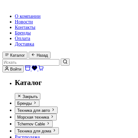
HI-FI, MARINE & CAR AUDIO WORLDWIDE
О компании
Новости
Контакты
Бренды
Оплата
Доставка
Каталог
Назад
Войти
Каталог
Закрыть
Бренды
Техника для авто
Морская техника
Tchernov Cable
Техника для дома
Распродажа