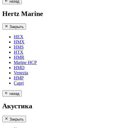
назад
Hertz Marine
Закрыть
HEX
HMX
HMS
HTX
HMR
Marine HCP
HMD
Venezia
HMP
Capri
назад
Акустика
Закрыть