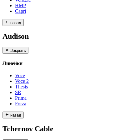
HMP
Capri
назад
Audison
Закрыть
Линейки
Voce
Voce 2
Thesis
SR
Prima
Forza
назад
Tchernov Cable