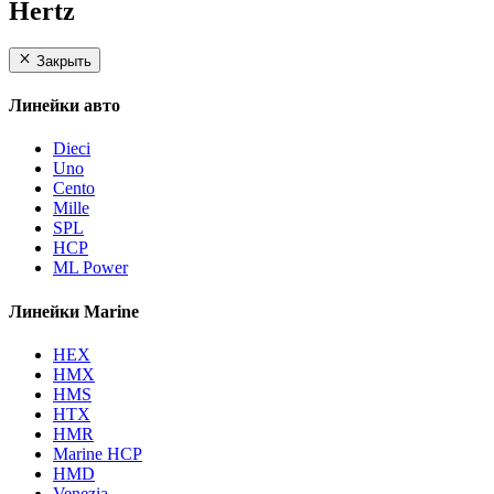
Hertz
Закрыть
Линейки авто
Dieci
Uno
Cento
Mille
SPL
HCP
ML Power
Линейки Marine
HEX
HMX
HMS
HTX
HMR
Marine HCP
HMD
Venezia