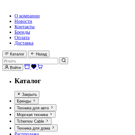
HI-FI, MARINE & CAR AUDIO WORLDWIDE
О компании
Новости
Контакты
Бренды
Оплата
Доставка
Каталог
Назад
Войти
Каталог
Закрыть
Бренды
Техника для авто
Морская техника
Tchernov Cable
Техника для дома
Распродажа