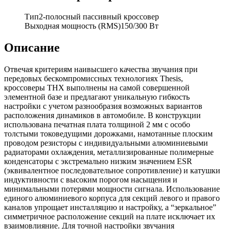
Тип
2-полосный пассивный кроссовер
Выходная мощность (RMS)
150/300 Вт
Описание
Отвечая критериям наивысшего качества звучания при
передовых бескомпромиссных технологиях Thesis,
кроссоверы THX выполнены на самой совершенной
элементной базе и предлагают уникальную гибкость
настройки с учетом разнообразия возможных вариантов
расположения динамиков в автомобиле. В конструкции
использована печатная плата толщиной 2 мм с особо
толстыми токоведущими дорожками, намотанные плоским
проводом резисторы с индивидуальными алюминиевыми
радиаторами охлаждения, металлизированные полимерные
конденсаторы с экстремально низким значением ESR
(эквивалентное последовательное сопротивление) и катушки
индуктивности с высоким порогом насыщения и
минимальными потерями мощности сигнала. Использование
единого алюминиевого корпуса для секций левого и правого
каналов упрощает инсталляцию и настройку, а “зеркальное”
симметричное расположение секций на плате исключает их
взаимовлияние. Для точной настройки звучания