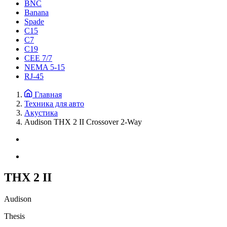
BNC
Banana
Spade
C15
С7
C19
CEE 7/7
NEMA 5-15
RJ-45
Главная
Техника для авто
Акустика
Audison THX 2 II Crossover 2-Way
THX 2 II
Audison
Thesis