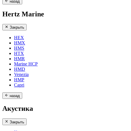
назад
Hertz Marine
Закрыть
HEX
HMX
HMS
HTX
HMR
Marine HCP
HMD
Venezia
HMP
Capri
назад
Акустика
Закрыть