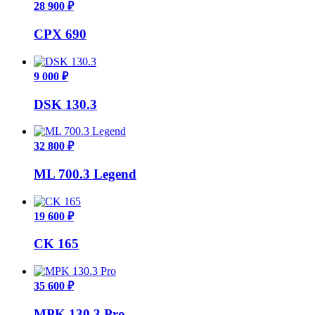
28 900 ₽
CPX 690
9 000 ₽
DSK 130.3
32 800 ₽
ML 700.3 Legend
19 600 ₽
CK 165
35 600 ₽
MPK 130.3 Pro