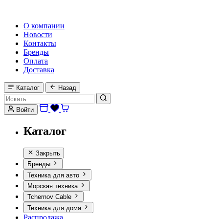
HI-FI, MARINE & CAR AUDIO WORLDWIDE
О компании
Новости
Контакты
Бренды
Оплата
Доставка
Каталог
Назад
Войти
Каталог
Закрыть
Бренды
Техника для авто
Морская техника
Tchernov Cable
Техника для дома
Распродажа