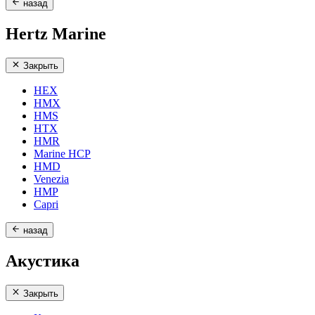
назад
Hertz Marine
Закрыть
HEX
HMX
HMS
HTX
HMR
Marine HCP
HMD
Venezia
HMP
Capri
назад
Акустика
Закрыть