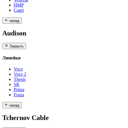
HMP
Capri
назад
Audison
Закрыть
Линейки
Voce
Voce 2
Thesis
SR
Prima
Forza
назад
Tchernov Cable