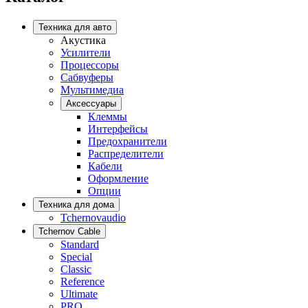
Техника для авто
Акустика
Усилители
Процессоры
Сабвуферы
Мультимедиа
Аксессуары
Клеммы
Интерфейсы
Предохранители
Распределители
Кабели
Оформление
Опции
Техника для дома
Tchernovaudio
Tchernov Cable
Standard
Special
Classic
Reference
Ultimate
PRO