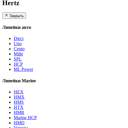
Hertz
Закрыть
Линейки авто
Dieci
Uno
Cento
Mille
SPL
HCP
ML Power
Линейки Marine
HEX
HMX
HMS
HTX
HMR
Marine HCP
HMD
Venezia