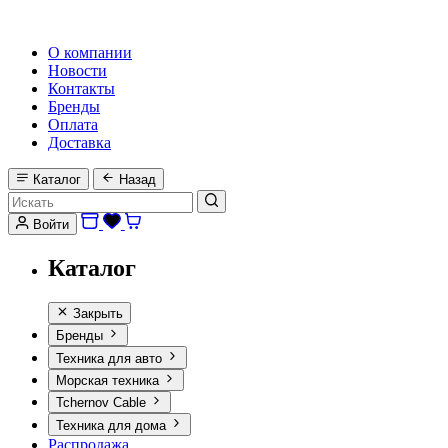
HI-FI, MARINE & CAR AUDIO WORLDWIDE
О компании
Новости
Контакты
Бренды
Оплата
Доставка
Каталог
Назад
Войти
Каталог
Закрыть
Бренды
Техника для авто
Морская техника
Tchernov Cable
Техника для дома
Распродажа