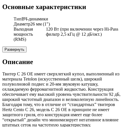
Основные характеристики
Тип
ВЧ-динамики
Диаметр
26 мм (1")
Выходная
120 Вт (при включении через Hi-Pass
мощность
фильтр 2,5 кГц @ 12 дБ/окт.)
(RMS)
Развернуть
Описание
Твитер C 26 OE имеет сверхлегкий купол, выполненный из
материала Tetolon (искусственный шелк), широкий
полуволновой подвес и 20-мм звуковую катушку,
охлаждаемую ферромагнитной жидкостью. Конструкция
обеспечивает ему высокий уровень чувствительности 92 дБ,
широкий частотный диапазон и великолепную линейность.
Благодаря тому, что в отличие от “стандартных” твитеров
Hertz Cento C 26, модель С 26 ОЕ в принципе не имеет
защитного гриля, его конструкция имеет еще более
“открытый” дизайн что минимизирует негативное влияние
штатных сеток на частотную характеристику.