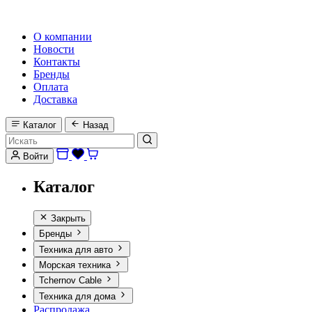
HI-FI, MARINE & CAR AUDIO WORLDWIDE
О компании
Новости
Контакты
Бренды
Оплата
Доставка
Каталог
Назад
Войти
Каталог
Закрыть
Бренды
Техника для авто
Морская техника
Tchernov Cable
Техника для дома
Распродажа