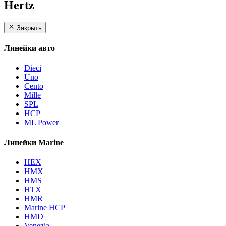
Hertz
Закрыть
Линейки авто
Dieci
Uno
Cento
Mille
SPL
HCP
ML Power
Линейки Marine
HEX
HMX
HMS
HTX
HMR
Marine HCP
HMD
Venezia