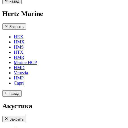
назад
Hertz Marine
Закрыть
HEX
HMX
HMS
HTX
HMR
Marine HCP
HMD
Venezia
HMP
Capri
назад
Акустика
Закрыть