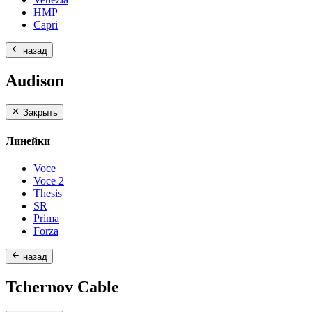
HMP
Capri
назад
Audison
Закрыть
Линейки
Voce
Voce 2
Thesis
SR
Prima
Forza
назад
Tchernov Cable