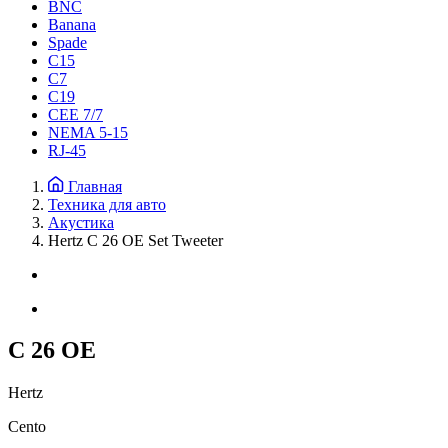
BNC
Banana
Spade
C15
С7
C19
CEE 7/7
NEMA 5-15
RJ-45
Главная
Техника для авто
Акустика
Hertz C 26 OE Set Tweeter
C 26 OE
Hertz
Cento