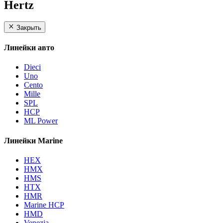
Hertz
Закрыть
Линейки авто
Dieci
Uno
Cento
Mille
SPL
HCP
ML Power
Линейки Marine
HEX
HMX
HMS
HTX
HMR
Marine HCP
HMD
Venezia