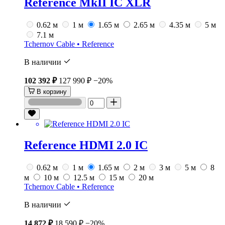
Reference MkII IC XLR
0.62 м
1 м
1.65 м
2.65 м
4.35 м
5 м
7.1 м
Tchernov Cable • Reference
В наличии
102 392 ₽
127 990 ₽
−20%
В корзину
Reference HDMI 2.0 IC
0.62 м
1 м
1.65 м
2 м
3 м
5 м
8
м
10 м
12.5 м
15 м
20 м
Tchernov Cable • Reference
В наличии
14 872 ₽
18 590 ₽
−20%