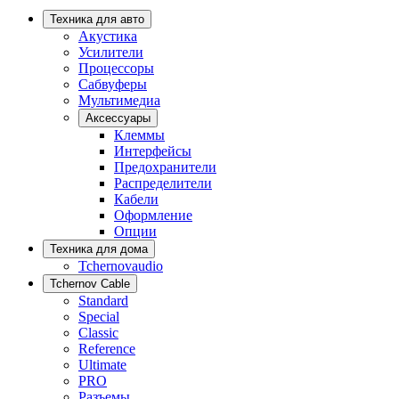
Техника для авто
Акустика
Усилители
Процессоры
Сабвуферы
Мультимедиа
Аксессуары
Клеммы
Интерфейсы
Предохранители
Распределители
Кабели
Оформление
Опции
Техника для дома
Tchernovaudio
Tchernov Cable
Standard
Special
Classic
Reference
Ultimate
PRO
Разъемы