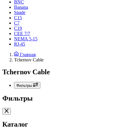
BNC
Banana
Spade
C15
С7
C19
CEE 7/7
NEMA 5-15
RJ-45
Главная
Tchernov Cable
Tchernov Cable
Фильтры
Фильтры
Каталог