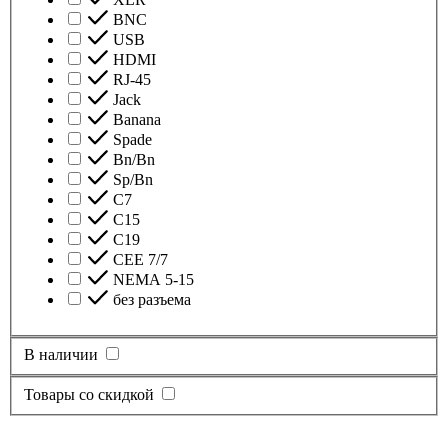
BNC
USB
HDMI
RJ-45
Jack
Banana
Spade
Bn/Bn
Sp/Bn
С7
C15
C19
CEE 7/7
NEMA 5-15
без разъема
В наличии
Товары со скидкой