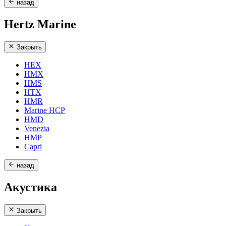
назад
Hertz Marine
Закрыть
HEX
HMX
HMS
HTX
HMR
Marine HCP
HMD
Venezia
HMP
Capri
назад
Акустика
Закрыть