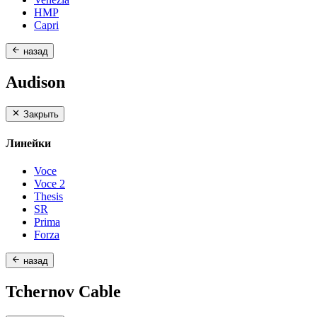
HMP
Capri
назад
Audison
Закрыть
Линейки
Voce
Voce 2
Thesis
SR
Prima
Forza
назад
Tchernov Cable