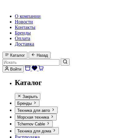
HI-FI, MARINE & CAR AUDIO WORLDWIDE
О компании
Новости
Контакты
Бренды
Оплата
Доставка
Каталог
Назад
Войти
Каталог
Закрыть
Бренды
Техника для авто
Морская техника
Tchernov Cable
Техника для дома
Распродажа