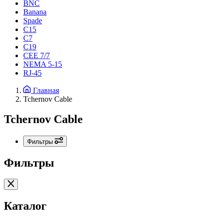
BNC
Banana
Spade
C15
С7
C19
CEE 7/7
NEMA 5-15
RJ-45
Главная
Tchernov Cable
Tchernov Cable
Фильтры
Фильтры
Каталог