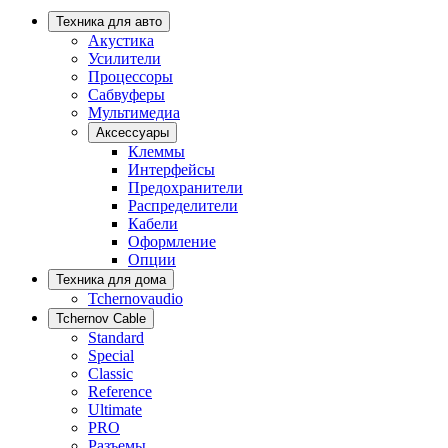
Техника для авто
Акустика
Усилители
Процессоры
Сабвуферы
Мультимедиа
Аксессуары
Клеммы
Интерфейсы
Предохранители
Распределители
Кабели
Оформление
Опции
Техника для дома
Tchernovaudio
Tchernov Cable
Standard
Special
Classic
Reference
Ultimate
PRO
Разъемы