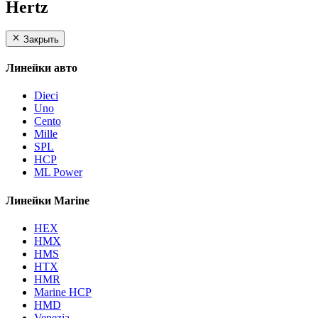
Hertz
Закрыть
Линейки авто
Dieci
Uno
Cento
Mille
SPL
HCP
ML Power
Линейки Marine
HEX
HMX
HMS
HTX
HMR
Marine HCP
HMD
Venezia