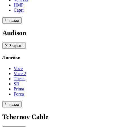
HMP
Capri
назад
Audison
Закрыть
Линейки
Voce
Voce 2
Thesis
SR
Prima
Forza
назад
Tchernov Cable