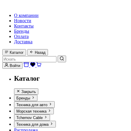
HI-FI, MARINE & CAR AUDIO WORLDWIDE
О компании
Новости
Контакты
Бренды
Оплата
Доставка
Каталог
Назад
Войти
Каталог
Закрыть
Бренды
Техника для авто
Морская техника
Tchernov Cable
Техника для дома
Распродажа