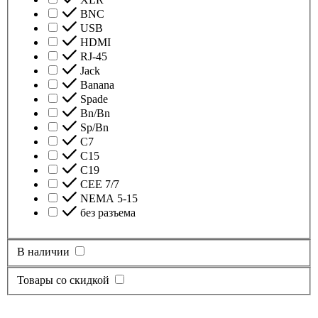
BNC
USB
HDMI
RJ-45
Jack
Banana
Spade
Bn/Bn
Sp/Bn
С7
C15
C19
CEE 7/7
NEMA 5-15
без разъема
В наличии
Товары со скидкой