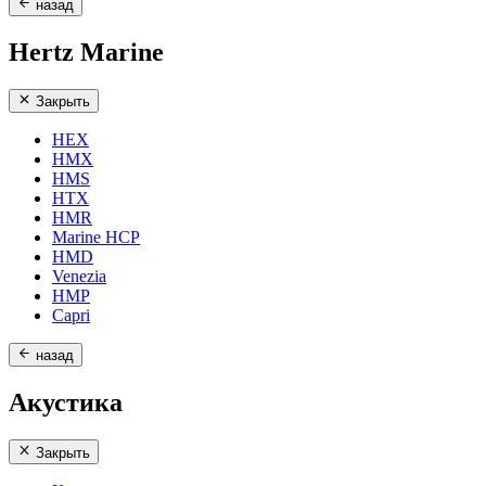
назад
Hertz Marine
Закрыть
HEX
HMX
HMS
HTX
HMR
Marine HCP
HMD
Venezia
HMP
Capri
назад
Акустика
Закрыть