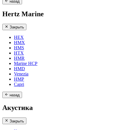
назад
Hertz Marine
Закрыть
HEX
HMX
HMS
HTX
HMR
Marine HCP
HMD
Venezia
HMP
Capri
назад
Акустика
Закрыть