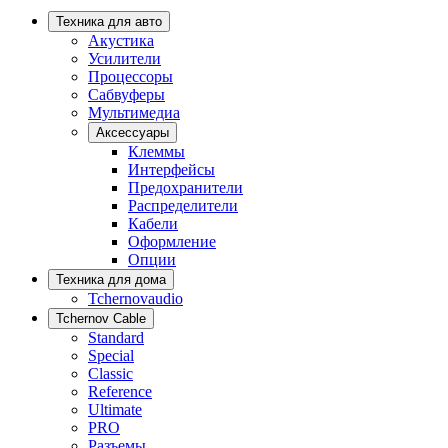
Техника для авто
Акустика
Усилители
Процессоры
Сабвуферы
Мультимедиа
Аксессуары
Клеммы
Интерфейсы
Предохранители
Распределители
Кабели
Оформление
Опции
Техника для дома
Tchernovaudio
Tchernov Cable
Standard
Special
Classic
Reference
Ultimate
PRO
Разъемы