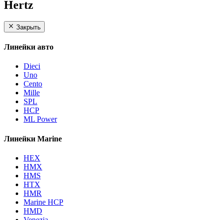
Hertz
Закрыть
Линейки авто
Dieci
Uno
Cento
Mille
SPL
HCP
ML Power
Линейки Marine
HEX
HMX
HMS
HTX
HMR
Marine HCP
HMD
Venezia