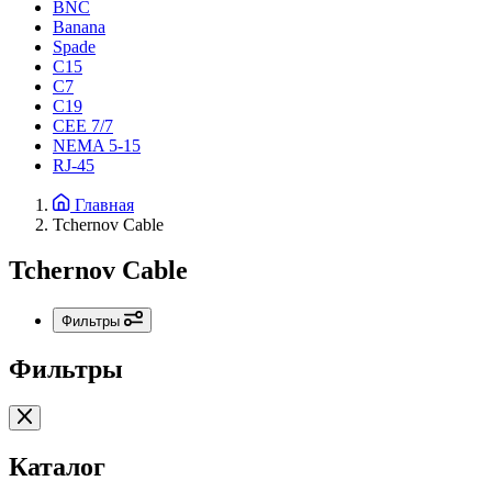
BNC
Banana
Spade
C15
С7
C19
CEE 7/7
NEMA 5-15
RJ-45
Главная
Tchernov Cable
Tchernov Cable
Фильтры
Фильтры
Каталог