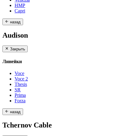
HMP
Capri
назад
Audison
Закрыть
Линейки
Voce
Voce 2
Thesis
SR
Prima
Forza
назад
Tchernov Cable