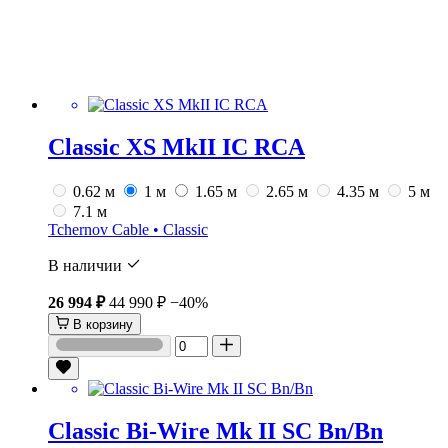
Classic XS MkII IC RCA
0.62 м
1 м
1.65 м
2.65 м
4.35 м
5 м
7.1 м
Tchernov Cable • Classic
В наличии
26 994 ₽
44 990 ₽
−40%
В корзину
Classic Bi-Wire Mk II SC Bn/Bn