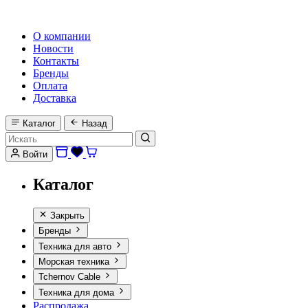
HI-FI, MARINE & CAR AUDIO WORLDWIDE
О компании
Новости
Контакты
Бренды
Оплата
Доставка
Каталог
Назад
Войти
Каталог
Закрыть
Бренды
Техника для авто
Морская техника
Tchernov Cable
Техника для дома
Распродажа