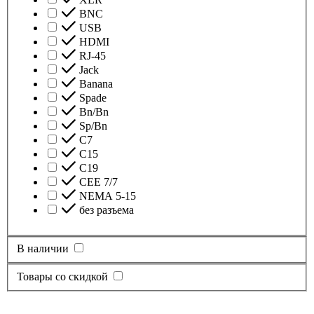
BNC
USB
HDMI
RJ-45
Jack
Banana
Spade
Bn/Bn
Sp/Bn
С7
C15
C19
CEE 7/7
NEMA 5-15
без разъема
В наличии
Товары со скидкой