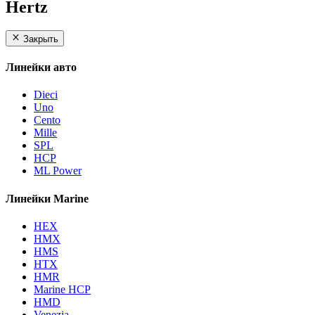
Hertz
Закрыть
Линейки авто
Dieci
Uno
Cento
Mille
SPL
HCP
ML Power
Линейки Marine
HEX
HMX
HMS
HTX
HMR
Marine HCP
HMD
Venezia