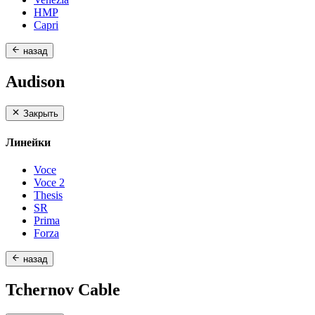
HMP
Capri
назад
Audison
Закрыть
Линейки
Voce
Voce 2
Thesis
SR
Prima
Forza
назад
Tchernov Cable