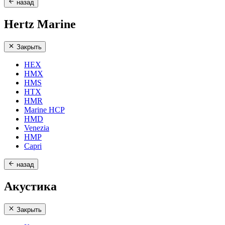
назад
Hertz Marine
Закрыть
HEX
HMX
HMS
HTX
HMR
Marine HCP
HMD
Venezia
HMP
Capri
назад
Акустика
Закрыть