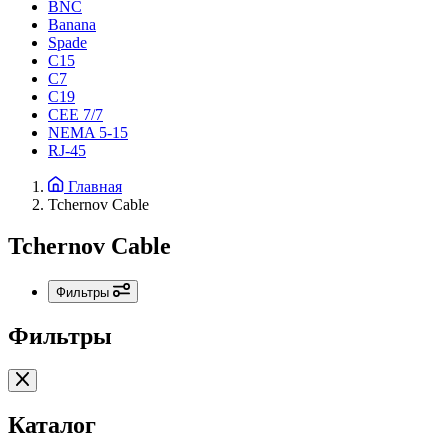
BNC
Banana
Spade
C15
С7
C19
CEE 7/7
NEMA 5-15
RJ-45
Главная
Tchernov Cable
Tchernov Cable
Фильтры
Фильтры
Каталог