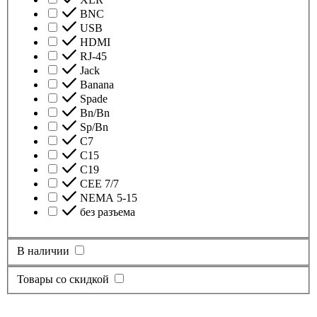
BNC
USB
HDMI
RJ-45
Jack
Banana
Spade
Bn/Bn
Sp/Bn
С7
C15
C19
CEE 7/7
NEMA 5-15
без разъема
В наличии
Товары со скидкой