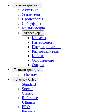
Техника для авто
Акустика
Усилители
Процессоры
Сабвуферы
Мультимедиа
Аксессуары
Клеммы
Интерфейсы
Предохранители
Распределители
Кабели
Оформление
Опции
Техника для дома
Tchernovaudio
Tchernov Cable
Standard
Special
Classic
Reference
Ultimate
PRO
Разъемы