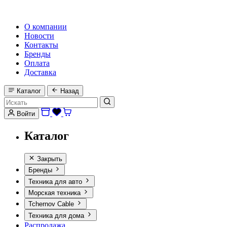
HI-FI, MARINE & CAR AUDIO WORLDWIDE
О компании
Новости
Контакты
Бренды
Оплата
Доставка
Каталог
Назад
Войти
Каталог
Закрыть
Бренды
Техника для авто
Морская техника
Tchernov Cable
Техника для дома
Распродажа