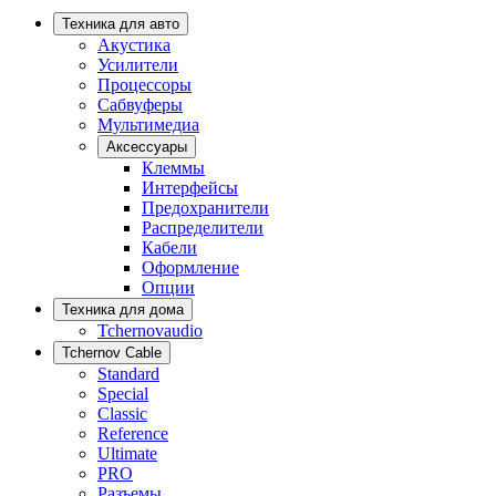
Техника для авто
Акустика
Усилители
Процессоры
Сабвуферы
Мультимедиа
Аксессуары
Клеммы
Интерфейсы
Предохранители
Распределители
Кабели
Оформление
Опции
Техника для дома
Tchernovaudio
Tchernov Cable
Standard
Special
Classic
Reference
Ultimate
PRO
Разъемы