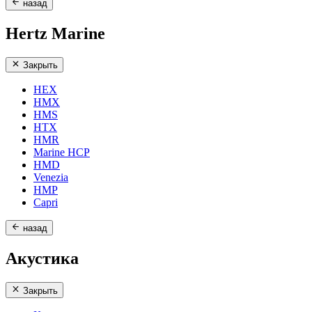
назад
Hertz Marine
Закрыть
HEX
HMX
HMS
HTX
HMR
Marine HCP
HMD
Venezia
HMP
Capri
назад
Акустика
Закрыть