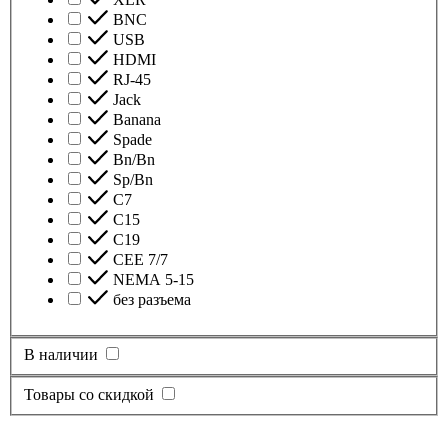
BNC
USB
HDMI
RJ-45
Jack
Banana
Spade
Bn/Bn
Sp/Bn
С7
C15
C19
CEE 7/7
NEMA 5-15
без разъема
В наличии
Товары со скидкой