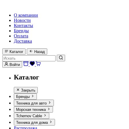
HI-FI, MARINE & CAR AUDIO WORLDWIDE
О компании
Новости
Контакты
Бренды
Оплата
Доставка
Каталог
Назад
Войти
Каталог
Закрыть
Бренды
Техника для авто
Морская техника
Tchernov Cable
Техника для дома
Распродажа