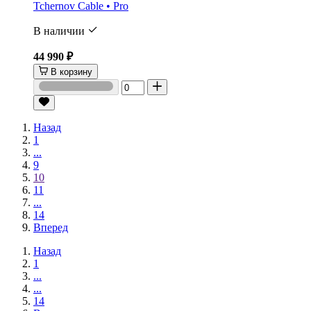
Tchernov Cable • Pro
В наличии
44 990 ₽
В корзину
Назад
1
...
9
10
11
...
14
Вперед
Назад
1
...
...
14