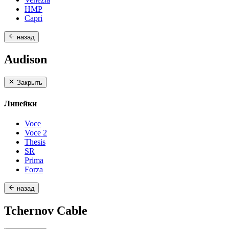
HMP
Capri
назад
Audison
Закрыть
Линейки
Voce
Voce 2
Thesis
SR
Prima
Forza
назад
Tchernov Cable