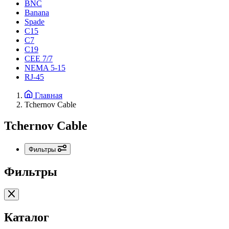
BNC
Banana
Spade
C15
С7
C19
CEE 7/7
NEMA 5-15
RJ-45
Главная
Tchernov Cable
Tchernov Cable
Фильтры
Фильтры
Каталог