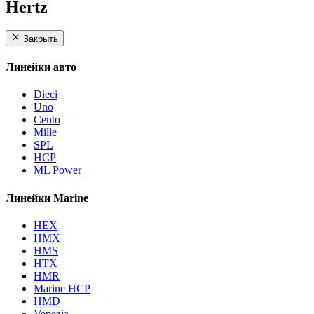
Hertz
Закрыть
Линейки авто
Dieci
Uno
Cento
Mille
SPL
HCP
ML Power
Линейки Marine
HEX
HMX
HMS
HTX
HMR
Marine HCP
HMD
Venezia