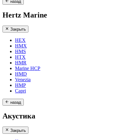
назад
Hertz Marine
Закрыть
HEX
HMX
HMS
HTX
HMR
Marine HCP
HMD
Venezia
HMP
Capri
назад
Акустика
Закрыть