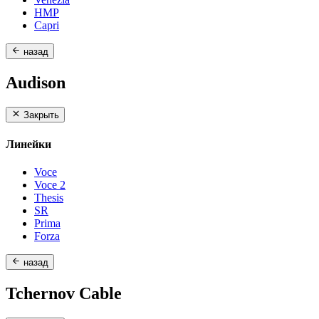
HMP
Capri
назад
Audison
Закрыть
Линейки
Voce
Voce 2
Thesis
SR
Prima
Forza
назад
Tchernov Cable