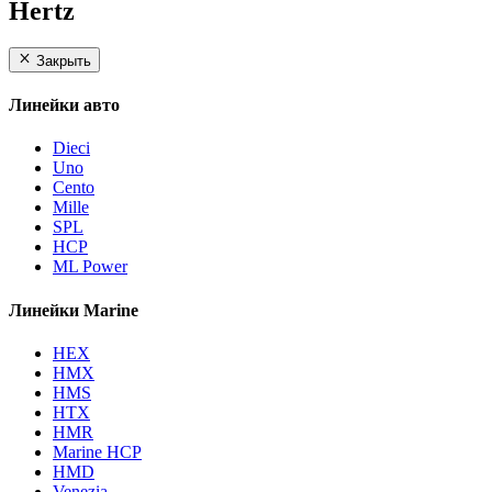
Hertz
Закрыть
Линейки авто
Dieci
Uno
Cento
Mille
SPL
HCP
ML Power
Линейки Marine
HEX
HMX
HMS
HTX
HMR
Marine HCP
HMD
Venezia