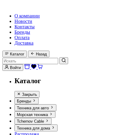
HI-FI, MARINE & CAR AUDIO WORLDWIDE
О компании
Новости
Контакты
Бренды
Оплата
Доставка
Каталог
Назад
Войти
Каталог
Закрыть
Бренды
Техника для авто
Морская техника
Tchernov Cable
Техника для дома
Распродажа