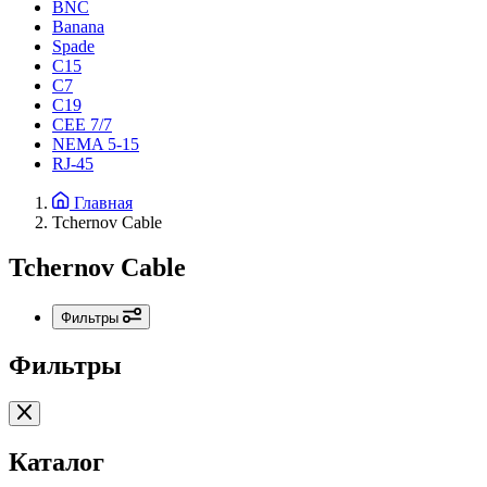
BNC
Banana
Spade
C15
С7
C19
CEE 7/7
NEMA 5-15
RJ-45
Главная
Tchernov Cable
Tchernov Cable
Фильтры
Фильтры
Каталог