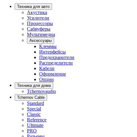
Техника для авто
Акустика
Усилители
Процессоры
Сабвуферы
Мультимедиа
Аксессуары
Клеммы
Интерфейсы
Предохранители
Распределители
Кабели
Оформление
Опции
Техника для дома
Tchernovaudio
Tchernov Cable
Standard
Special
Classic
Reference
Ultimate
PRO
Разъемы