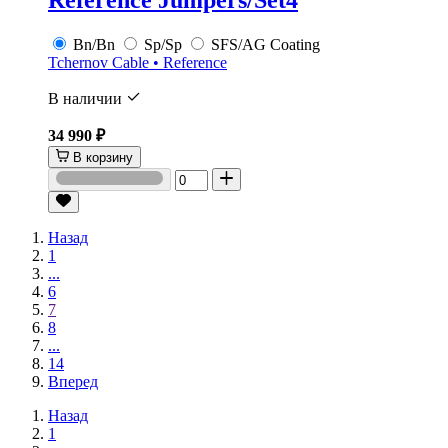
Reference Jumpers/Set4
Bn/Bn
Sp/Sp
SFS/AG Coating
Tchernov Cable • Reference
В наличии
34 990 ₽
В корзину
Назад
1
...
6
7
8
...
14
Вперед
Назад
1