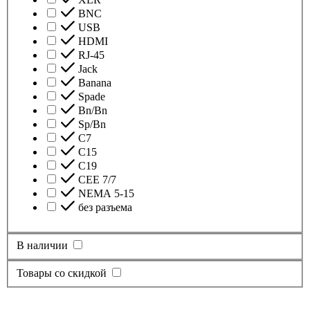
BNC
USB
HDMI
RJ-45
Jack
Banana
Spade
Bn/Bn
Sp/Bn
С7
C15
C19
CEE 7/7
NEMA 5-15
без разъема
В наличии
Товары со скидкой