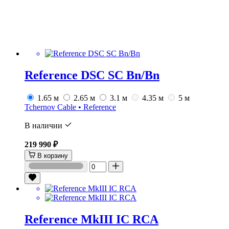
Reference DSC SC Bn/Bn
1.65 м
2.65 м
3.1 м
4.35 м
5 м
Tchernov Cable • Reference
В наличии
219 990 ₽
В корзину
Reference MkIII IC RCA