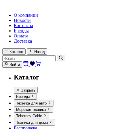
HI-FI, MARINE & CAR AUDIO WORLDWIDE
О компании
Новости
Контакты
Бренды
Оплата
Доставка
Каталог
Назад
Войти
Каталог
Закрыть
Бренды
Техника для авто
Морская техника
Tchernov Cable
Техника для дома
Распродажа