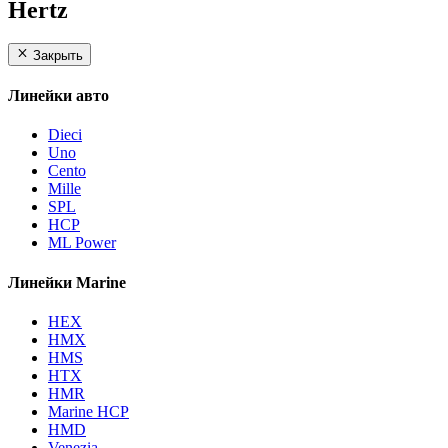
Hertz
Закрыть
Линейки авто
Dieci
Uno
Cento
Mille
SPL
HCP
ML Power
Линейки Marine
HEX
HMX
HMS
HTX
HMR
Marine HCP
HMD
Venezia