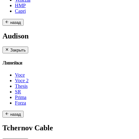
HMP
Capri
назад
Audison
Закрыть
Линейки
Voce
Voce 2
Thesis
SR
Prima
Forza
назад
Tchernov Cable