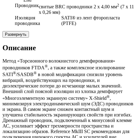
Проводник
2
свитые BRC проводники 2 х 4,00
мм
(7 х 11
х 0,26 мм)
Изоляция
SATI® из лент фторопласта
проводника
(PTFE)
Развернуть
Описание
Метод «Торсионного волокнистого демпфирования»
®
проводников FTDA
, а также комплексное изолирование
®
®
SATI
/SASDB
в новой модификации снизили уровень
вибраций, воздействующих на проводники, и
диэлектрические потери до исчезающе малых значений.
Внешний слой поясной изоляции из хлопка демпфирует
®
«Многоэлементную экранную систему» X-Shield
,
минимизируя электродинамический шум (ЭДС) проводников
и экрана. В самом экране снижен контактный шум и
улучшена стабильность экранирующих свойств при изгибах.
Дренажный проводник, подключенный к минусовой клемме
АС, усиливает эффект трехмерности пространства и
локализацию образов. Reference MkIII SC рекомендован для
подключения широкого спектра АС и усилителей вне