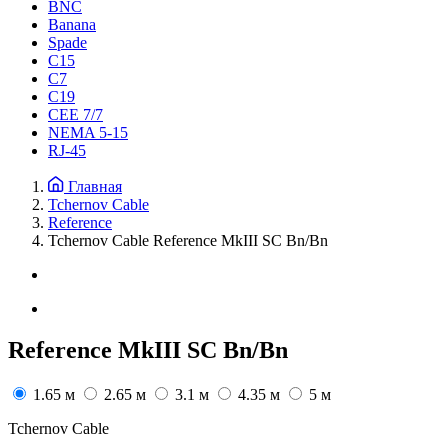
BNC
Banana
Spade
C15
С7
C19
CEE 7/7
NEMA 5-15
RJ-45
Главная
Tchernov Cable
Reference
Tchernov Cable Reference MkIII SC Bn/Bn
Reference MkIII SC Bn/Bn
1.65 м
2.65 м
3.1 м
4.35 м
5 м
Tchernov Cable