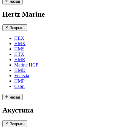
назад
Hertz Marine
Закрыть
HEX
HMX
HMS
HTX
HMR
Marine HCP
HMD
Venezia
HMP
Capri
назад
Акустика
Закрыть