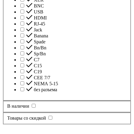
BNC
USB
HDMI
RJ-45
Jack
Banana
Spade
Bn/Bn
Sp/Bn
С7
C15
C19
CEE 7/7
NEMA 5-15
без разъема
В наличии
Товары со скидкой