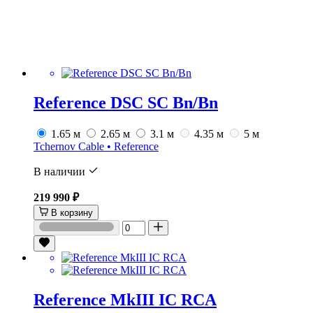
Reference DSC SC Bn/Bn
1.65 м
2.65 м
3.1 м
4.35 м
5 м
Tchernov Cable • Reference
В наличии
219 990 ₽
В корзину
Reference MkIII IC RCA