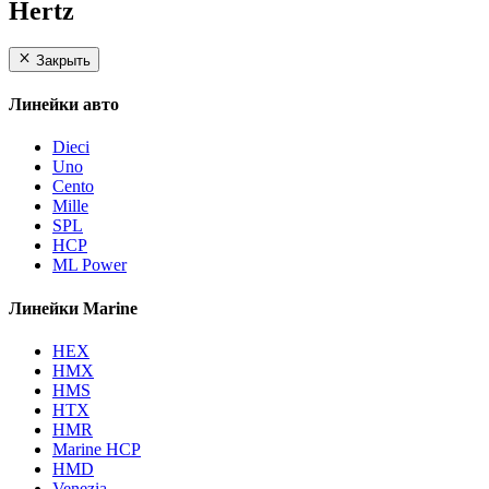
Hertz
Закрыть
Линейки авто
Dieci
Uno
Cento
Mille
SPL
HCP
ML Power
Линейки Marine
HEX
HMX
HMS
HTX
HMR
Marine HCP
HMD
Venezia