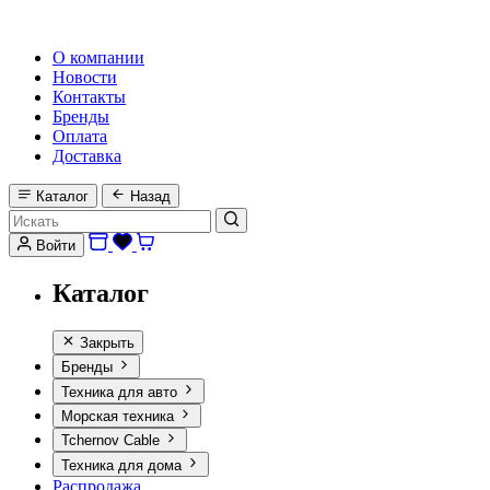
HI-FI, MARINE & CAR AUDIO WORLDWIDE
О компании
Новости
Контакты
Бренды
Оплата
Доставка
Каталог
Назад
Войти
Каталог
Закрыть
Бренды
Техника для авто
Морская техника
Tchernov Cable
Техника для дома
Распродажа