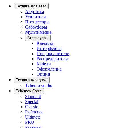
Техника для авто
Акустика
Усилители
Процессоры
Сабвуферы
Мультимедиа
Аксессуары
Клеммы
Интерфейсы
Предохранители
Распределители
Кабели
Оформление
Опции
Техника для дома
Tchernovaudio
Tchernov Cable
Standard
Special
Classic
Reference
Ultimate
PRO
Разъемы