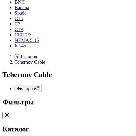
BNC
Banana
Spade
C15
С7
C19
CEE 7/7
NEMA 5-15
RJ-45
Главная
Tchernov Cable
Tchernov Cable
Фильтры
Фильтры
Каталог