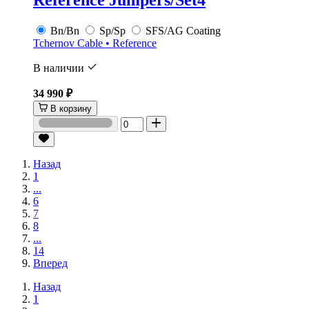
Reference Jumpers/Set4
Bn/Bn
Sp/Sp
SFS/AG Coating
Tchernov Cable • Reference
В наличии
34 990 ₽
В корзину
Назад
1
...
6
7
8
...
14
Вперед
Назад
1