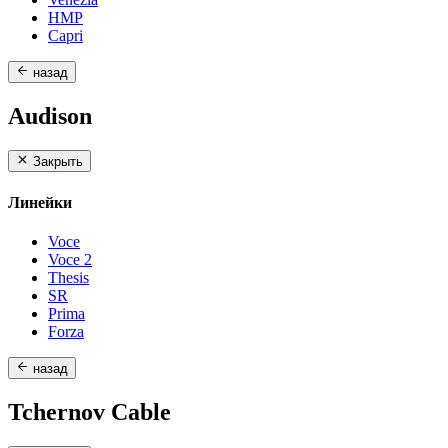
HMP
Capri
назад
Audison
Закрыть
Линейки
Voce
Voce 2
Thesis
SR
Prima
Forza
назад
Tchernov Cable