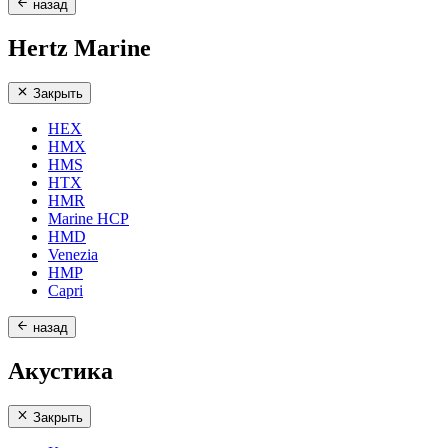
назад
Hertz Marine
Закрыть
HEX
HMX
HMS
HTX
HMR
Marine HCP
HMD
Venezia
HMP
Capri
назад
Акустика
Закрыть