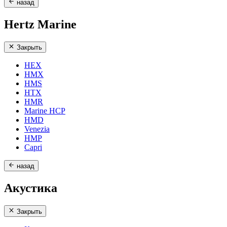
назад
Hertz Marine
Закрыть
HEX
HMX
HMS
HTX
HMR
Marine HCP
HMD
Venezia
HMP
Capri
назад
Акустика
Закрыть