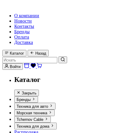
HI-FI, MARINE & CAR AUDIO WORLDWIDE
О компании
Новости
Контакты
Бренды
Оплата
Доставка
Каталог
Назад
Войти
Каталог
Закрыть
Бренды
Техника для авто
Морская техника
Tchernov Cable
Техника для дома
Распродажа