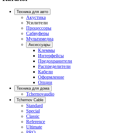
Техника для авто
Акустика
Усилители
Процессоры
Сабвуферы
Мультимедиа
Аксессуары
Клеммы
Интерфейсы
Предохранители
Распределители
Кабели
Оформление
Опции
Техника для дома
Tchernovaudio
Tchernov Cable
Standard
Special
Classic
Reference
Ultimate
PRO