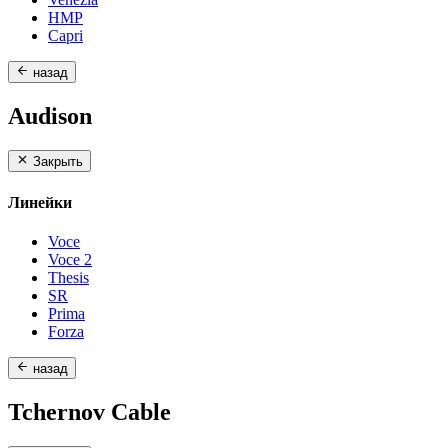
HMP
Capri
назад
Audison
Закрыть
Линейки
Voce
Voce 2
Thesis
SR
Prima
Forza
назад
Tchernov Cable