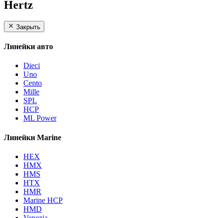
Hertz
Закрыть
Линейки авто
Dieci
Uno
Cento
Mille
SPL
HCP
ML Power
Линейки Marine
HEX
HMX
HMS
HTX
HMR
Marine HCP
HMD
Venezia