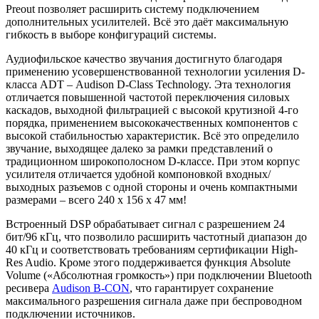
Preout позволяет расширить систему подключением
дополнительных усилителей. Всё это даёт максимальную
гибкость в выборе конфигураций системы.
Аудиофильское качество звучания достигнуто благодаря
применению усовершенствованной технологии усиления D-
класса ADT – Audison D-Class Technology. Эта технология
отличается повышенной частотой переключения силовых
каскадов, выходной фильтрацией с высокой крутизной 4-го
порядка, применением высококачественных компонентов с
высокой стабильностью характеристик. Всё это определило
звучание, выходящее далеко за рамки представлений о
традиционном широкополосном D-классе. При этом корпус
усилителя отличается удобной компоновкой входных/
выходных разъемов с одной стороны и очень компактными
размерами – всего 240 х 156 х 47 мм!
Встроенный DSP обрабатывает сигнал с разрешением 24
бит/96 кГц, что позволило расширить частотный диапазон до
40 кГц и соответствовать требованиям сертификации High-
Res Audio. Кроме этого поддерживается функция Absolute
Volume («Абсолютная громкость») при подключении Bluetooth
ресивера
Audison B-CON
, что гарантирует сохранение
максимального разрешения сигнала даже при беспроводном
подключении источников.