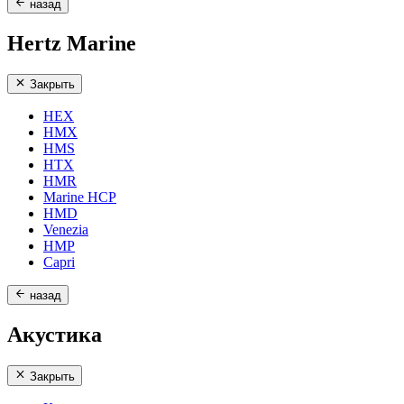
назад
Hertz Marine
Закрыть
HEX
HMX
HMS
HTX
HMR
Marine HCP
HMD
Venezia
HMP
Capri
назад
Акустика
Закрыть