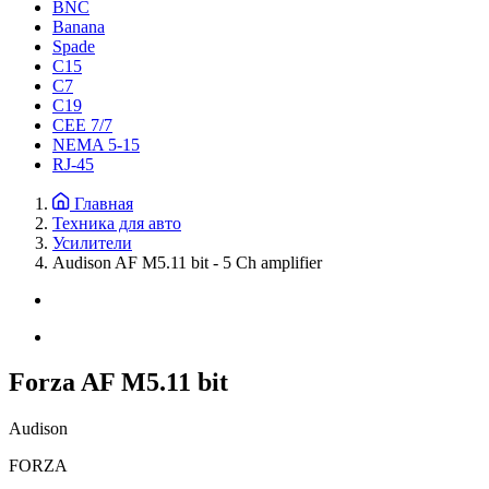
BNC
Banana
Spade
C15
С7
C19
CEE 7/7
NEMA 5-15
RJ-45
Главная
Техника для авто
Усилители
Audison AF M5.11 bit - 5 Ch amplifier
Forza AF M5.11 bit
Audison
FORZA