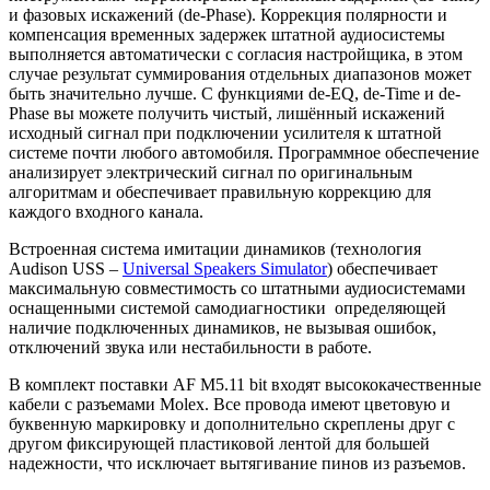
и фазовых искажений (de-Phase). Коррекция полярности и
компенсация временных задержек штатной аудиосистемы
выполняется автоматически с согласия настройщика, в этом
случае результат суммирования отдельных диапазонов может
быть значительно лучше. С функциями de-EQ, de-Time и de-
Phase вы можете получить чистый, лишённый искажений
исходный сигнал при подключении усилителя к штатной
системе почти любого автомобиля. Программное обеспечение
анализирует электрический сигнал по оригинальным
алгоритмам и обеспечивает правильную коррекцию для
каждого входного канала.
Встроенная система имитации динамиков (технология
Audison USS –
Universal Speakers Simulator
) обеспечивает
максимальную совместимость со штатными аудиосистемами
оснащенными системой самодиагностики определяющей
наличие подключенных динамиков, не вызывая ошибок,
отключений звука или нестабильности в работе.
В комплект поставки AF M5.11 bit входят высококачественные
кабели с разъемами Molex. Все провода имеют цветовую и
буквенную маркировку и дополнительно скреплены друг с
другом фиксирующей пластиковой лентой для большей
надежности, что исключает вытягивание пинов из разъемов.