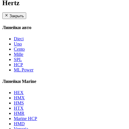
Hertz
Закрыть
Линейки авто
Dieci
Uno
Cento
Mille
SPL
HCP
ML Power
Линейки Marine
HEX
HMX
HMS
HTX
HMR
Marine HCP
HMD
Venezia