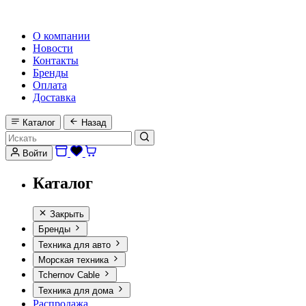
HI-FI, MARINE & CAR AUDIO WORLDWIDE
О компании
Новости
Контакты
Бренды
Оплата
Доставка
Каталог
Назад
Войти
Каталог
Закрыть
Бренды
Техника для авто
Морская техника
Tchernov Cable
Техника для дома
Распродажа