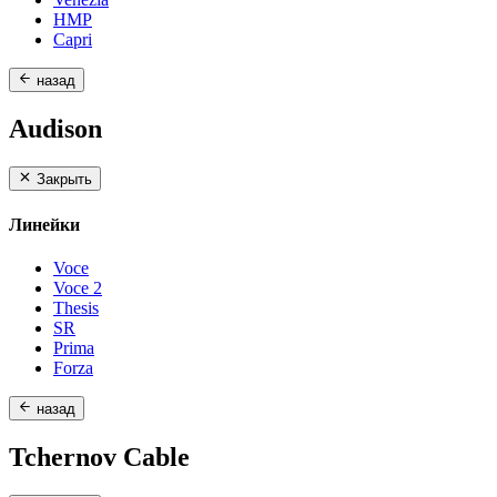
HMP
Capri
назад
Audison
Закрыть
Линейки
Voce
Voce 2
Thesis
SR
Prima
Forza
назад
Tchernov Cable