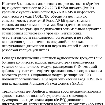
Наличие 8-канальных аналоговых входов высокого (Speaker
In) с чувствительностью 2,2 - 22 В RMSи низкого (Pre In)
уровней с чувствительностью 0,6 - 6 В RMS и цифрового
оптического входа TOSLINK обеспечивают полную
совместимость усилителей Forza AF bit даже с самыми
сложными штатными системами. Два отдельных входа
позволяют выбрать для подключения оптимальный вариант с
точки зрения согласования уровней. Регулировка
чувствительности выполняется программно и не требует
выполнения дополнительных операций, таких как
переустановка джамперов или переключателей с частичной
разборкой корпуса усилителя.
Если для подключения к штатной аудиосистеме требуется еще
большее количество входов, предусмотрена возможность
установки опционного модуля расширения F4IN, который
добавляет усилителю ещё четыре аналоговых входных канала
высокого уровня. Опционный модуль расширения F2O
позволяет организовать ещё один оптический вход TOSLINK
или коаксиальный цифровой вход формата SPDIF.
Традиционная для Audison функция восстановления входных
аудиосигналов от штатной аудиосистемы с помощью
суммирования и деэквализации (de-EQ) дополнена
инструментами корректировки временных задержек (de-Time)