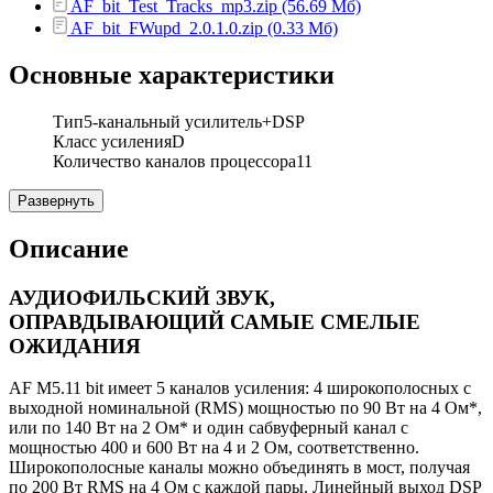
AF_bit_Test_Tracks_mp3.zip (56.69 Мб)
AF_bit_FWupd_2.0.1.0.zip (0.33 Мб)
Основные характеристики
Тип
5-канальный усилитель+DSP
Класс усиления
D
Количество каналов процессора
11
Развернуть
Описание
АУДИОФИЛЬСКИЙ ЗВУК,
ОПРАВДЫВАЮЩИЙ САМЫЕ СМЕЛЫЕ
ОЖИДАНИЯ
AF M5.11 bit имеет 5 каналов усиления: 4 широкополосных с
выходной номинальной (RMS) мощностью по 90 Вт на 4 Ом*,
или по 140 Вт на 2 Ом* и один сабвуферный канал с
мощностью 400 и 600 Вт на 4 и 2 Ом, соответственно.
Широкополосные каналы можно объединять в мост, получая
по 200 Вт RMS на 4 Ом с каждой пары. Линейный выход DSP