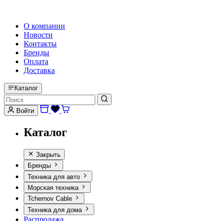
HI-FI, MARINE & CAR AUDIO WORLDWIDE
О компании
Новости
Контакты
Бренды
Оплата
Доставка
Каталог
Войти
Каталог
Закрыть
Бренды
Техника для авто
Морская техника
Tchernov Cable
Техника для дома
Распродажа