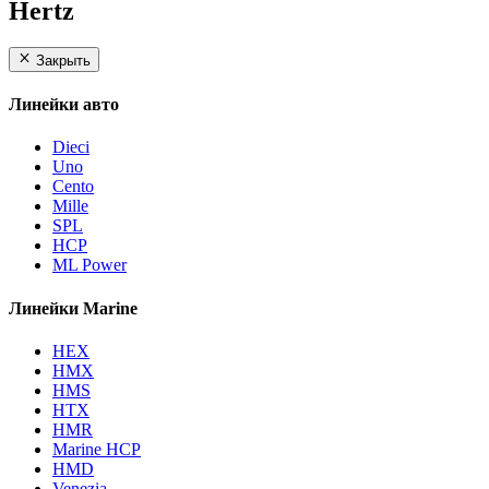
Hertz
Закрыть
Линейки авто
Dieci
Uno
Cento
Mille
SPL
HCP
ML Power
Линейки Marine
HEX
HMX
HMS
HTX
HMR
Marine HCP
HMD
Venezia