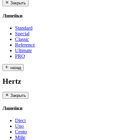
Закрыть
Линейки
Standard
Special
Classic
Reference
Ultimate
PRO
назад
Hertz
Закрыть
Линейки
Dieci
Uno
Cento
Mille