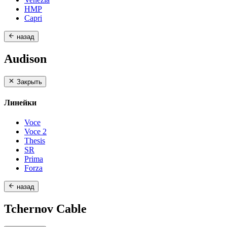
HMP
Capri
назад
Audison
Закрыть
Линейки
Voce
Voce 2
Thesis
SR
Prima
Forza
назад
Tchernov Cable